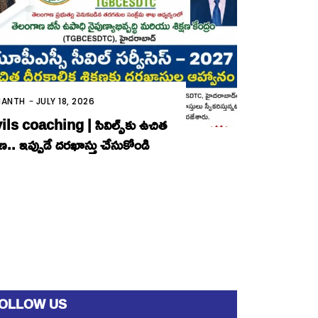
MANTH
-
JULY 18, 2026
ils coaching | సివిల్స్‌కు ఉచిత
్ష‌ణ.. ఇప్పుడే ద‌ర‌ఖాస్తు చేసుకోండి
OLLOW US