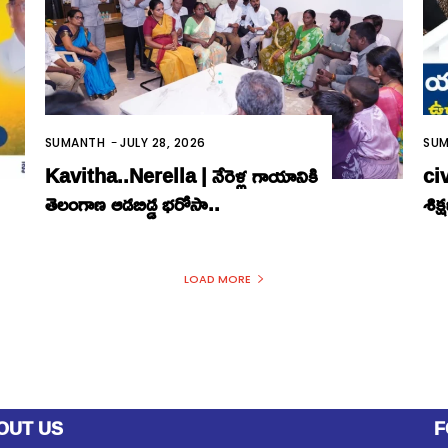
SUMANTH
-
JULY 28, 2026
SU
Kavitha..Nerella | నేరెళ్ల గాయానికి
civ
తెలంగాణ ఆడబిడ్డ భరోసా..
శిక
LOAD MORE
OUT US
F