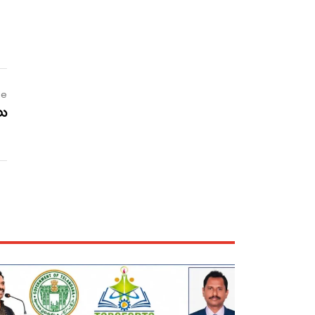
le
లు