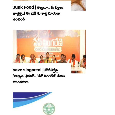
Junk Food | తల్లులూ.. మీ పిల్లలు
జాగ్రత్త..! ఈ ఫుడ్ కు కాస్త దూరంగా
ఉంచండి
save singareni | కోల్‌బెల్ట్‌పై
‘జాగృతి’ ఫోకస్‌.. ‘సేవ్‌ సింగరేణి’ పేరిట
ముందడుగు