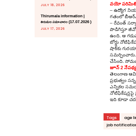
వ‌యో ప‌రిమితి
JULY 18, 2026
– ఉద్యోగ నియా
Thirumala information |
గ‌తంలో బీఆర్ఎ
తిరుమల సమాచారం (17.07.2026 )
– రేవంత్ స‌ర్క
JULY 17, 2026
పొడిగిస్తూ జీ
ఉంది. ఆ గడువు
బోర్డు నోటిఫి
షాక్‌కు గుర‌య
సమర్పించారు.
చేసింది. సోమవ
జూన్ 2 నేపథ్
తెలంగాణ ఆవిర
ప్రభుత్వం సన్
ఎన్నిక‌ల స‌మ‌య
నోటిఫికేష‌న్ల‌
ఇది కూడా చ‌ద
Tags
age l
job notificatio