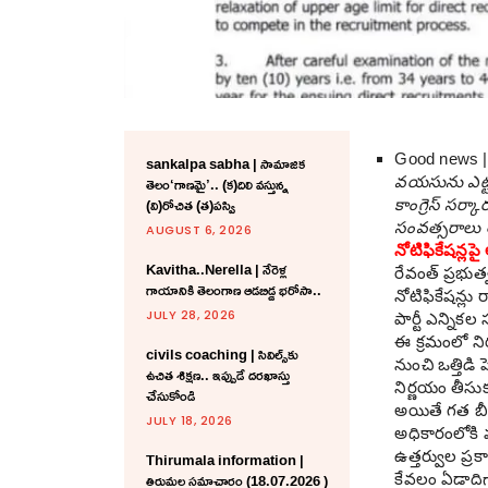
Good news 
sankalpa sabha | సామాజిక
తెలం‘గాణమై’.. (క)దిలి వస్తున్న
వయసును ఎట్టక
(వి)రోచిత (త)పస్వి
కాంగ్రెస్ సర్
సంవత్సరాలు 
AUGUST 6, 2026
నోటిఫికేషన్లప
Kavitha..Nerella | నేరెళ్ల
రేవంత్ ప్ర‌భుత
గాయానికి తెలంగాణ ఆడబిడ్డ భరోసా..
నోటిఫికేషన్ల
JULY 28, 2026
పార్టీ ఎన్నిక
ఈ క్ర‌మంలో ని
civils coaching | సివిల్స్‌కు
నుంచి ఒత్తిడి 
ఉచిత శిక్ష‌ణ.. ఇప్పుడే ద‌ర‌ఖాస్తు
నిర్ణయం తీసుక
చేసుకోండి
అయితే గ‌త బీఆ
JULY 18, 2026
అధికారంలోకి 
Thirumala information |
ఉత్తర్వుల ప్ర
తిరుమల సమాచారం (18.07.2026 )
కేవలం ఏడాదిగ