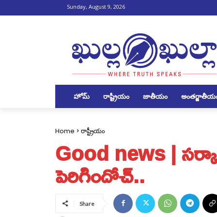
Sunday, August 9, 2026
హోమ్
రాష్ట్రీయం
జాతీయం
అంతర్జాతీయ
Home
రాష్ట్రీయం
Good news | సర్కారు
పెరిగిందోచ్..
Share