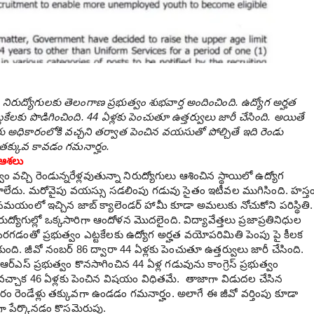
|
నిరుద్యోగులకు తెలంగాణ ప్రభుత్వం శుభవార్త అందించింది. ఉద్యోగ అర్హత
ేలకు పొడిగించింది. 44 ఏళ్లకు పెంచుతూ ఉత్తర్వులు జారీ చేసింది. అయితే
కారు అధికారంలోకి వ‌చ్చ‌ని త‌ర్వాత పెంచిన వయసుతో పోల్చితే ఇది రెండు
తక్కువ కావడం గమనార్హం.
ై ఆశలు
్వం వచ్చి రెండున్న‌రేళ్లవుతున్నా నిరుద్యోగులు ఆశించిన స్థాయిలో ఉద్యోగ
ు రాలేదు. మరోవైపు వయస్సు సడలింపు గడువు సైతం ఇటీవల ముగిసింది. హ‌స్త
‌ల స‌మ‌యంలో ఇచ్చిన జాబ్ క్యాలెండ‌ర్ హామీ కూడా అమ‌లుకు నోచుకోని ప‌రిస్థితి.
రుద్యోగుల్లో ఒక్క‌సారిగా ఆందోళన మొదలైంది. విద్యావేత్తలు ప్రజాప్రతినిధుల
పెరగడంతో ప్ర‌భుత్వం ఎట్ట‌కేల‌కు ఉద్యోగ అర్హ‌త‌ వయోపరిమితి పెంపు పై కీలక
ుంది. జీవో నంబర్ 86 ద్వారా 44 ఏళ్లకు పెంచుతూ ఉత్త‌ర్వులు జారీ చేసింది.
ర్ఎస్ ప్ర‌భుత్వం కొనసాగించిన 44 ఏళ్ల‌ గడువును కాంగ్రెస్ ప్రభుత్వం
వ‌చ్చాక 46 ఏళ్లకు పెంచిన విషయం విధితమే. తాజాగా విడుదల చేసిన
కారం రెండేళ్లు తక్కువగా ఉండడం గమనార్హం. అలాగే ఈ జీవో వర్తింపు కూడా
ా పేర్కొనడం కొసమెరుపు.