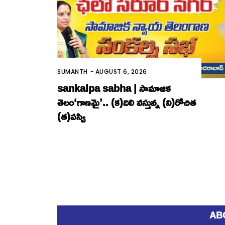
SUMANTH
-
AUGUST 6, 2026
sankalpa sabha | సామాజిక
తెలం‘గాణమై’.. (క)దిలి వస్తున్న (వి)రోచిత
(త)పస్వి
AB