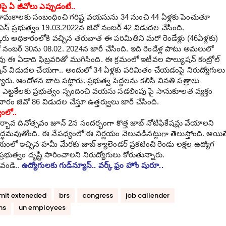
పై ఏ జీవోలు ఎప్పుడంటే..
మ‌కాల‌కు సంబంధించి గ‌రిష్ట‌ వ‌య‌సును 34 నుంచి 44 ఏళ్ల‌కు పెంచుతూ
స్ ప్ర‌భుత్వం 19.03.2022న జీవో నంబ‌ర్ 42 విడుద‌ల‌ చేసింది.
ారు అధికారంలోకి వ‌చ్చిన త‌రువాత ఈ ప‌రిమితిని మ‌రో రెండేళ్లు (46ఏళ్ల‌కు)
వో నంబర్ 30ను 08.02. 2024న జారీ చేసింది. ఇది రెండేళ్ల పాటు అమ‌లులో
 ఈ ఏడాది ఫిబ్ర‌వ‌రితో ముగిసింది. ఈ క్ర‌మంలో ఇటీవ‌ల పొల్యుష‌న్ కంట్రోల్
కేష‌న్ విడుద‌ల చేయ‌గా.. అందులో 34 ఏళ్ల‌కు ప‌రిమితం చేయ‌డంపై నిరుద్యోగులు
్యారు. ఆందోళన బాట పట్టారు. ప్రభుత్వ పెద్దలను కలిసి వినతి పత్రాలు
 ఎట్టకేలకు ప్రభుత్వం స్పందించి వయసు సడలింపు పై సానుకూలత వ్యక్తం
ారం జీవో 86 విడుదల చేస్తూ ఉత్తర్వులు జారీ చేసింది.
యంలో..
్భావ దినోత్సవం జూన్ 2న సందర్భంగా కొత్త జాబ్ నోటిఫికేషన్లు వేయాలని
నద్ధమవుతోంది. ఈ నేపథ్యంలో ఈ నిర్ణయం వెలువడిన‌ట్లుగా తెలుస్తోంది. అయిత
ంలో ఇచ్చిన హ‌మీ మేర‌కు జాబ్‌ క్యాలెండ‌ర్ ప్ర‌క‌టించి రెండు ల‌క్ష‌ల ఉద్యోగ
పై ప్రభుత్వం దృష్టి సారించాల‌ని నిరుద్యోగులు కోరుతున్నారు.
‌వండి..
ఉద్యోగులకు గుడ్‌న్యూస్‌.. వర్క్ ఫ్రం హోం షురూ..
imit exteneded
brs
congress
job callender
ns
un employees