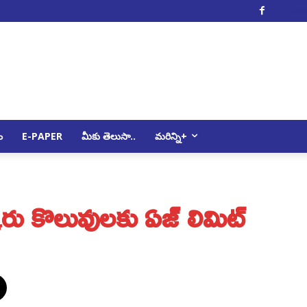
Facebo
ం
E-PAPER
మీకు తెలుసా..
మరిన్ని+
 కొలువులకు ఏజ్ లిమిట్