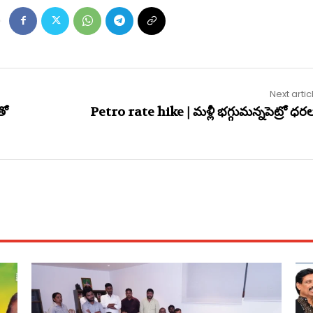
Next artic
తో
Petro rate hike | మ‌ళ్లీ భ‌గ్గుమ‌న్న‌పెట్రో ధ‌ర‌