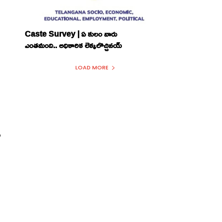
Caste Survey | ఏ కులం వారు
ఎంతమంది.. అధికారిక లెక్కలొచ్చినయ్
LOAD MORE
ం