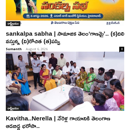
రాష్ట్రీయం
sankalpa sabha | సామాజిక తెలం‘గాణమై’.. (క)దిలి
వస్తున్న (వి)రోచిత (త)పస్వి
Sumanth
-
August 6, 2026
0
రాష్ట్రీయం
Kavitha..Nerella | నేరెళ్ల గాయానికి తెలంగాణ
ఆడబిడ్డ భరోసా..