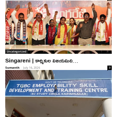
Uncategorized
Singareni | కార్మికుల విజయమిది…
Sumanth
-
July 16, 2026
0