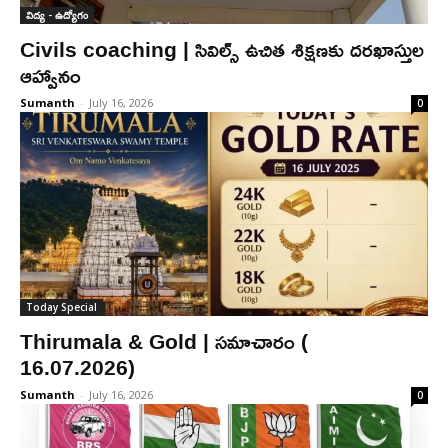
విద్య - ఉద్యోగం
Civils coaching | సివిల్స్ ఉచిత శిక్షణకు దరఖాస్తుల
ఆహ్వానం
Sumanth
-
July 16, 2026
0
Today Special
Thirumala & Gold | స‌మాచారం (
16.07.2026)
Sumanth
-
July 16, 2026
0