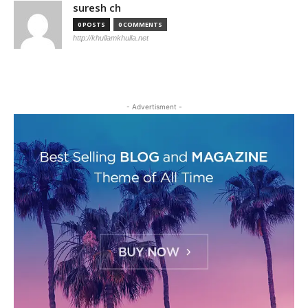
suresh ch
0 POSTS
0 COMMENTS
http://khullamkhulla.net
- Advertisment -