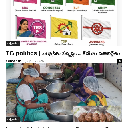
రాష్ట్రీయం
TG politics | ఎల‌క్షన్‌కు సన్నద్ధం.. కేడ‌ర్‌కు దిశానిర్దేశం
Sumanth
-
July 15, 2026
0
రాష్ట్రీయం