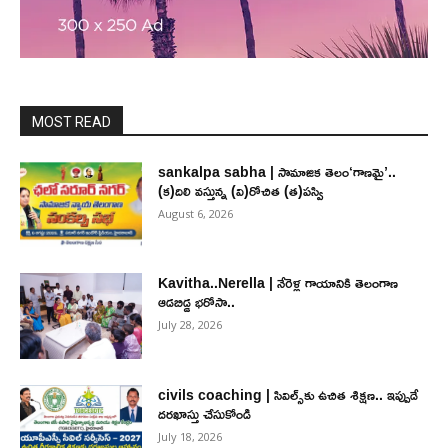
MOST READ
sankalpa sabha | సామాజిక తెలం‘గాణమై’..
(క)దిలి వస్తున్న (వి)రోచిత (త)పస్వి
August 6, 2026
Kavitha..Nerella | నేరెళ్ల గాయానికి తెలంగాణ
ఆడబిడ్డ భరోసా..
July 28, 2026
civils coaching | సివిల్స్‌కు ఉచిత శిక్ష‌ణ.. ఇప్పుడే
ద‌ర‌ఖాస్తు చేసుకోండి
July 18, 2026