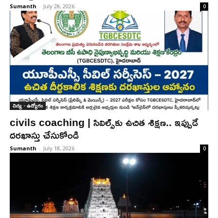
Sumanth
-
July 28, 2026
0
విద్య - ఉద్యోగం
civils coaching | సివిల్స్‌కు ఉచిత శిక్ష‌ణ.. ఇప్పుడే
ద‌ర‌ఖాస్తు చేసుకోండి
Sumanth
-
July 18, 2026
0