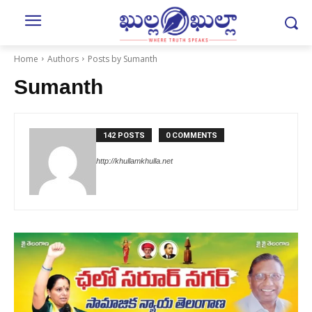
Home
Authors
Posts by Sumanth
Sumanth
142 POSTS
0 COMMENTS
http://khullamkhulla.net