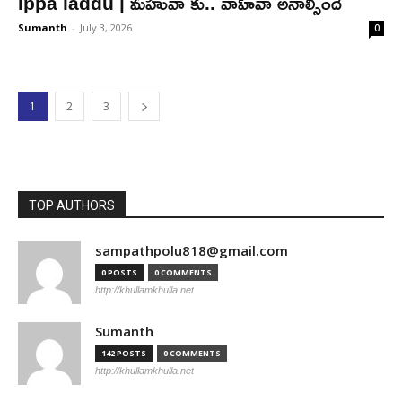
Ippa laddu | మ‌హువా కు.. వాహ్‌వా అనాల్సిందే
Sumanth
-
July 3, 2026
0
1
2
3
TOP AUTHORS
sampathpolu818@gmail.com
0 POSTS
0 COMMENTS
http://khullamkhulla.net
Sumanth
142 POSTS
0 COMMENTS
http://khullamkhulla.net