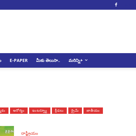
Facebo
ం
E-PAPER
మీకు తెలుసా..
మరిన్ని+
మికం
ఆరోగ్యం
ఇంటర్వ్యూ
క్రీడలు
క్రైమ్
జాతీయం
రాష్ట్రీయం