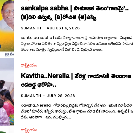
sankalpa sabha | సామాజిక తెలం‘గాణమై’..
(క)దిలి వస్తున్న (వి)రోచిత (త)పస్వి
SUMANTH
-
AUGUST 6, 2026
sankalpa sabha | ఆరు దశాబ్దాల ఆకాంక్ష.. అమరుల త్యాగాలు.. సబ్బండ
వర్గాల పోరాట ఫలితంగా స్వరాష్ట్రం సిద్ధించినా సకల జనులు ఆశించిన సామాజ
తెలంగాణ మాత్రం స్వప్నంగానే మిగిలింది. పుష్కర కాలం...
రాష్ట్రీయం
Kavitha..Nerella | నేరెళ్ల గాయానికి తెలంగాణ
ఆడబిడ్డ భరోసా..
SUMANTH
-
JULY 28, 2026
Kavitha..Nerella | గోదారమ్మ బిడ్డకు గోసొచ్చిన వేళ అది.. ఇసుక మాఫియా
చేతిలో మానేరు కన్నీరు కారుస్తుంటే ఆ గ్రామం చూడలేక పోయింది.. అప్పటికే 
దీపం ఆరిపోగా .. పెను ముప్పును...
రాష్ట్రీయం