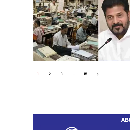
1
2
3
...
15
AB