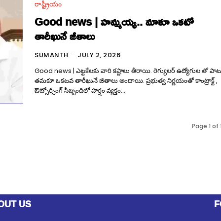
రాష్ట్రీయం
Good news | హమ్మయ్య.. మాకూ ఒకటో
తారీఖునే జీతాలు
SUMANTH
-
JULY 2, 2026
Good news | ఎట్టకేలకు వారి కష్టాలు తీరాయి. రెగ్యులర్ ఉద్యోగుల తో పాట
తమకూ ఒకటవ తారీఖునే జీతాలు అందాయి. ప్రభుత్వ నిర్ణయంతో కాంట్రాక్ట్ ,
ఔట్సోర్సింగ్ సిబ్బందిలో హర్షం వ్యక్తం...
Page 1 of 
OUT US
F