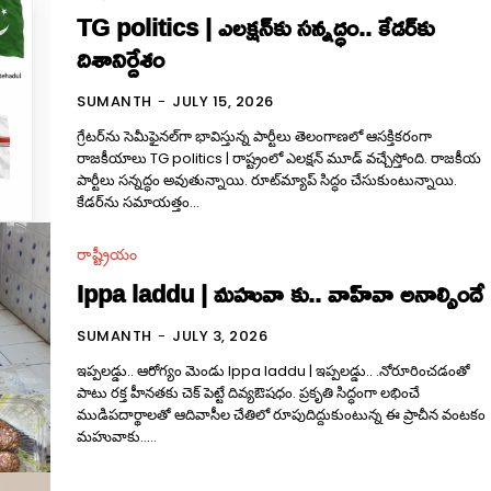
TG politics | ఎల‌క్షన్‌కు సన్నద్ధం.. కేడ‌ర్‌కు
దిశానిర్దేశం
SUMANTH
-
JULY 15, 2026
గ్రేట‌ర్‌ను సెమీఫైన‌ల్‌గా భావిస్తున్న పార్టీలు తెలంగాణ‌లో ఆస‌క్తిక‌రంగా
రాజ‌కీయాలు TG politics | రాష్ట్రంలో ఎలక్షన్ మూడ్ వచ్చేస్తోంది. రాజకీయ
పార్టీలు సన్నద్ధం అవుతున్నాయి. రూట్‌మ్యాప్‌ సిద్ధం చేసుకుంటున్నాయి.
కేడర్‌ను సమాయత్తం...
రాష్ట్రీయం
Ippa laddu | మ‌హువా కు.. వాహ్‌వా అనాల్సిందే
SUMANTH
-
JULY 3, 2026
ఇప్ప‌ల‌డ్డు.. ఆరోగ్యం మెండు Ippa laddu | ఇప్ప‌ల‌డ్డు.. .నోరూరించ‌డంతో
పాటు ర‌క్త హీన‌త‌కు చెక్ పెట్టే దివ్యఔష‌ధం. ప్ర‌కృతి సిద్ధంగా ల‌భించే
ముడిప‌దార్థాల‌తో ఆదివాసీల చేతిలో రూపుదిద్దుకుంటున్న ఈ ప్రాచీన వంట‌కం
మ‌హువాకు.....