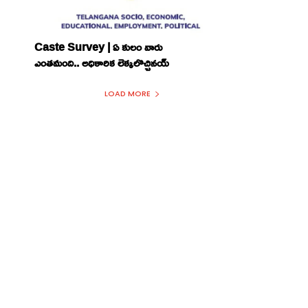
Caste Survey | ఏ కులం వారు
ఎంతమంది.. అధికారిక లెక్కలొచ్చినయ్
LOAD MORE