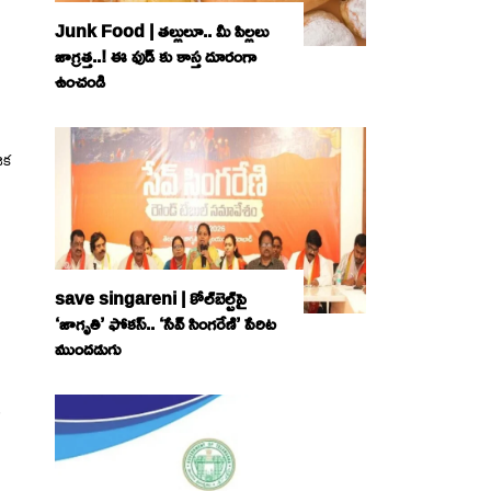
Junk Food | తల్లులూ.. మీ పిల్లలు
జాగ్రత్త..! ఈ ఫుడ్ కు కాస్త దూరంగా
ఉంచండి
ిక
save singareni | కోల్‌బెల్ట్‌పై
‘జాగృతి’ ఫోకస్‌.. ‘సేవ్‌ సింగరేణి’ పేరిట
ముందడుగు
ఓ