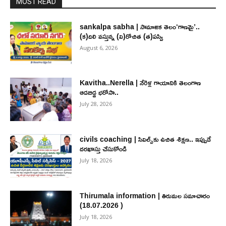
MOST READ
sankalpa sabha | సామాజిక తెలం‘గాణమై’..
(క)దిలి వస్తున్న (వి)రోచిత (త)పస్వి
August 6, 2026
Kavitha..Nerella | నేరెళ్ల గాయానికి తెలంగాణ
ఆడబిడ్డ భరోసా..
July 28, 2026
civils coaching | సివిల్స్‌కు ఉచిత శిక్ష‌ణ.. ఇప్పుడే
ద‌ర‌ఖాస్తు చేసుకోండి
July 18, 2026
Thirumala information | తిరుమల సమాచారం
(18.07.2026 )
July 18, 2026