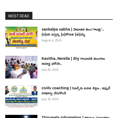
MOST READ
sankalpa sabha | సామాజిక తెలం‘గాణమై’..
(క)దిలి వస్తున్న (వి)రోచిత (త)పస్వి
August 6, 2026
Kavitha..Nerella | నేరెళ్ల గాయానికి తెలంగాణ
ఆడబిడ్డ భరోసా..
July 28, 2026
civils coaching | సివిల్స్‌కు ఉచిత శిక్ష‌ణ.. ఇప్పుడే
ద‌ర‌ఖాస్తు చేసుకోండి
July 18, 2026
Thirumala information | తిరుమల సమాచారం