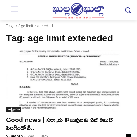
Tags
Age limit exteneded
Tag:
age limit exteneded
రాష్ట్రీయం
Good news | సర్కారు కొలువులకు ఏజ్ లిమిట్
పెరిగిందోచ్..
Sumanth
-
May 19, 2026
0