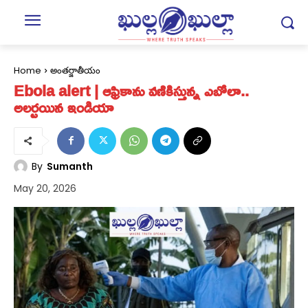
Home
అంతర్జాతీయం
Ebola alert | ఆఫ్రికాను వ‌ణికిస్తున్న‌ ఎబోలా..
అల‌ర్ట‌యిన ఇండియా
By
Sumanth
May 20, 2026