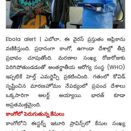
Ebola alert | ఎబోలా.. ఈ వైర‌స్ ప్ర‌స్తుతం ఆఫ్రికాను
వ‌ణికిస్తుంది. ప్ర‌ధానంగా కాంగో, ఉగాండా దేశాల్లో తీవ్ర
ప్ర‌భావం చూపుతోంది. మ‌ర‌ణాల సంఖ్య రోజురోజుకు
పెరిగిపోతుండ‌డంతో అంత‌ర్జాతీయ‌ ఆరోగ్య సంస్థ (WHO)
ఇప్ప‌టికే హెల్త్ ఎమ‌ర్జెన్సీ ప్ర‌క‌టించింది. గ‌తంలో కోవిడ్
సృష్టించిన మార‌ణ‌హోమం నేప‌థ్యంలో ప్ర‌పంచ దేశాలు
ఒక్క‌సారిగా అల‌ర్ట్ అయ్యాయి. భార‌త్ కూడా
అప్ర‌త‌మ‌త్త‌మైంది.
కాంగోలో పెరుగుతున్న కేసులు
కాంగోలోని ఈస్టర్న్ ఇటూరి ప్రావిన్స్‌లో కేసుల సంఖ్య