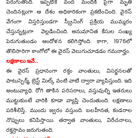
పెరుగుతోంది. ఇప్ప‌టికే వంద మందికి పైగా మృతి
చెందిన‌ట్లుగా ఆ దేశం అధికారికంగా ప్రకటించింది. వైరస్
వేగంగా విస్తరిస్తుండ‌గా స్క్రీనింగ్ ప్ర‌క్రియ ముమ్మ‌రం
చేస్తున్న‌ట్లుగా వెల్ల‌డించింది. అనుమానిత కేసుల సంఖ్య
పెరుగుతుండం ఆందోళ‌న క‌లిగిస్తోంది. కాగా, 1976లో
తొలిసారిగా కాంగోలో ఈ వైరస్ వెలుగుచూడ‌డం గ‌మ‌నార్హం.
ల‌క్ష‌ణాలు ఇవే..
ఈ వైర‌స్ ప్ర‌ధానంగా ర‌క్తం వాంతులు, విసర్జనలతో
పాటుస్పెర్మ్, బ్రెస్ట్ మిల్క్ వంటి వాటి ద్వారా వ్యాపిస్తుంది. ఇది
అంటువ్యాధి. రోగి తాకిన పరిసరాలు, వస్తువుల్ని ఇతరులు
ముట్టుకుంటే వారికి కూడా వ్యాప్తి చెందుతుంది. లక్షణాలు
ప‌రిశీలిస్తే.. ముందు జ్వరం వ‌స్తుంది. బలహీనత, కండరాల
నొప్పులు క‌నిపిస్తాయి. త‌ర్వాత వాంతులు, విరేచ‌నాలు,
రక్తస్రావం జ‌రుగుతంది.