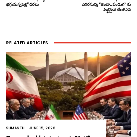
భ‌గ్గుమ‌న్న‌పెట్రో ధ‌ర‌లు
ఎగ‌ర‌నున్న “జెండా.. పండుగ” కు
సిద్ధమైన టీఆర్ఎస్
RELATED ARTICLES
SUMANTH
-
JUNE 15, 2026