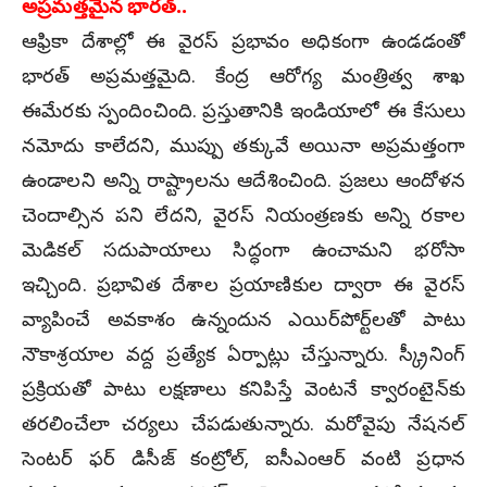
అప్ర‌మ‌త్త‌మైన భార‌త్‌..
ఆఫ్రికా దేశాల్లో ఈ వైర‌స్ ప్రభావం అధికంగా ఉండ‌డంతో
భార‌త్ అప్ర‌మ‌త్త‌మైది. కేంద్ర ఆరోగ్య మంత్రిత్వ శాఖ
ఈమేర‌కు స్పందించింది. ప్రస్తుతానికి ఇండియాలో ఈ కేసులు
న‌మోదు కాలేదని, ముప్పు త‌క్కువే అయినా అప్ర‌మ‌త్తంగా
ఉండాల‌ని అన్ని రాష్ట్రాలను ఆదేశించింది. ప్రజలు ఆందోళన
చెందాల్సిన ప‌ని లేద‌ని, వైరస్ నియంత్రణకు అన్ని రకాల
మెడిక‌ల్ సదుపాయాలు సిద్ధంగా ఉంచామ‌ని భరోసా
ఇచ్చింది. ప్రభావిత‌ దేశాల‌ ప్రయాణికుల ద్వారా ఈ వైరస్
వ్యాపించే అవకాశం ఉన్నందున ఎయిర్‌పోర్ట్‌లతో పాటు
నౌకాశ్రయాల వద్ద ప్ర‌త్యేక ఏర్పాట్లు చేస్తున్నారు. స్క్రీనింగ్
ప్రక్రియతో పాటు ల‌క్ష‌ణాలు క‌నిపిస్తే వెంట‌నే క్వారంటైన్‌కు
తరలించేలా చ‌ర్య‌లు చేప‌డుతున్నారు. మ‌రోవైపు నేషనల్
సెంటర్ ఫర్ డిసీజ్ కంట్రోల్, ఐసీఎంఆర్ వంటి ప్ర‌ధాన