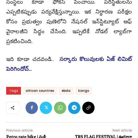
సంస్థలు కూడా ఫోక‌స్ పెంచాయి. పరిస్థితులను
ఎప్పటికప్పుడు పర్యవేక్షిస్తున్నాయి. ఇక నిర్ధారణ పరీక్షల
కోసం ప్రభుత్వం పుణెలోని నేషనల్ ఇన్‌స్టిట్యూట్ ఆఫ్
వైరాలజీని సిద్ధం చేసింది. ఇప్ప‌టికే నోడల్ ల్యాబ్‌గా
ప్రకటించింది.
ఇది కూడా చ‌ద‌వండి..
సర్కారు కొలువులకు ఏజ్ లిమిట్
పెరిగిందోచ్..
Tags
african countries
ebola
kango
Previous article
Next article
Petro rate hike | మ‌ళ్లీ
TRS FLAG FESTIVAL | ఊరూరా