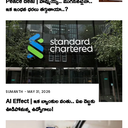
Peace deal | హ‌మ్మ‌య్య‌.. ముగిసిన‌ట్లేనా..
ఇక ఇంధ‌న ధ‌ర‌లు త‌గ్గుతాయా..?
SUMANTH
-
MAY 31, 2026
AI Effect | ఇక బ్యాంకుల వంతు.. ఏఐ దెబ్బకు
ఊడిపోనున్న ఉద్యోగాలు!