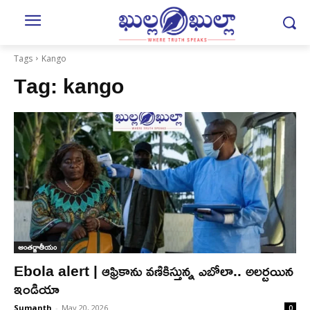
Tags
Kango
Tag:
kango
అంతర్జాతీయం
Ebola alert | ఆఫ్రికాను వ‌ణికిస్తున్న‌ ఎబోలా.. అల‌ర్ట‌యిన
ఇండియా
Sumanth
-
May 20, 2026
0