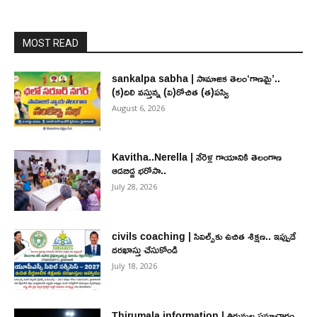
MOST READ
sankalpa sabha | సామాజిక తెలం‘గాణమై’..
(క)దిలి వస్తున్న (వి)రోచిత (త)పస్వి
August 6, 2026
Kavitha..Nerella | నేరెళ్ల గాయానికి తెలంగాణ
ఆడబిడ్డ భరోసా..
July 28, 2026
civils coaching | సివిల్స్‌కు ఉచిత శిక్ష‌ణ.. ఇప్పుడే
ద‌ర‌ఖాస్తు చేసుకోండి
July 18, 2026
Thirumala information | తిరుమల సమాచారం