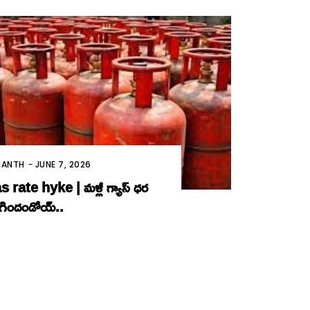
MANTH
-
JUNE 7, 2026
 rate hyke | మ‌ళ్లీ గ్యాస్ ధ‌ర
ిగిందండోయ్‌..