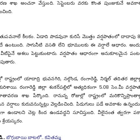
ణ శాఖ‌ అంచనా వేస్తుంది. సెప్టెంబరు వ‌ర‌కు కొంత పుంజుకునే అవ‌కా
ంచింది.
ుతుప‌వనాలే కీల‌కం. ఏడాది పొడవునా కురిసే మొత్తం వర్షపాతంలో దాదాపు 
ే ఉంటుంది. సాగునీటి వ‌స‌తి లేని భూముల‌కు ఈ వ‌ర్షాలే ఆధారం. అందు
ం వీటిపైనే ఆశ‌లు పెట్టుకుంటారు. వ‌ర్ష‌పాతం ఆధారంగా అనుకూల‌మైన పంట
ూపుతారు.
రాష్ట్రంలో యాదాద్రి భువనగిరి, నల్గొండ‌, రంగారెడ్డి, నిర్మల్ త‌దిత‌ర జిల్లాల్
ురిశాయి. రంగారెడ్డి జిల్లా శంకర్‌పల్లిలో అత్యధికంగా 5.08 సెం.మీ వ‌ర్ష‌పా
ాతావ‌ర‌ణ శాఖ పేర్కొంది. రానున్న రోజుల్లో రాష్ట్రంలో మ‌రికొన్నిప్రాంతాల్
‌ర్షాలు కురువ‌నున్న‌ట్లు వెల్ల‌డించింది. పిడుగులు ప‌డే అవ‌కాశం ఉన్నంద
త్తంగా ఉండాల‌ని చెట్ల కింద ఉండ‌వద్ద‌ని సూచిస్తుంది. వీలైనంత త్వరగా పక్
శ్రేయ‌స్క‌రం.
ి..
బొగ్గుబాయి బాటలో.. కవితమ్మ