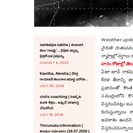
Weather upd
sankalpa sabha | సామాజిక
నైరుతి రుతుప‌వ‌నా
తెలం‘గాణమై’.. (క)దిలి వస్తున్న
(వి)రోచిత (త)పస్వి
రాష్ట్రాల్లో వర్ష
AUGUST 6, 2026
వారం రోజుల్లో తెలుగు
ఏటా జూన్ రాక‌ము
Kavitha..Nerella | నేరెళ్ల
గాయానికి తెలంగాణ ఆడబిడ్డ భరోసా..
కేరళ తీరాన్ని
JULY 28, 2026
ప్రభావంతో కొం
సముద్రంలోని కొన
civils coaching | సివిల్స్‌కు
ఉచిత శిక్ష‌ణ.. ఇప్పుడే ద‌ర‌ఖాస్తు
విస్తరించిన‌ట్లు 
చేసుకోండి
కురుస్తున్నాయి. 
JULY 18, 2026
అవ‌కాశం ఉంద‌ని ఐ
Thirumala information |
విస్త‌రించ‌నున్న
తిరుమల సమాచారం (18.07.2026 )