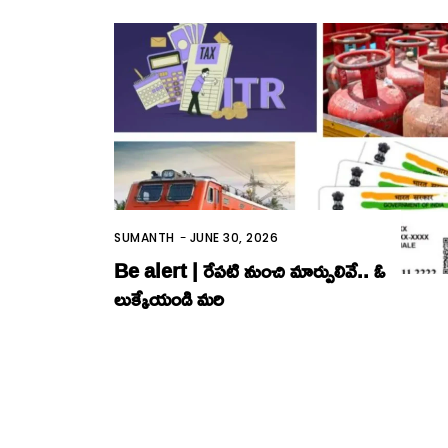
SUMANTH
-
JUNE 30, 2026
Be alert | రేపటి నుంచి మార్పులివే.. ఓ
లుక్కేయండి మ‌రి