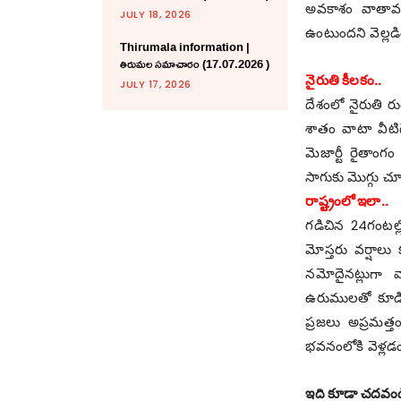
అవ‌కాశం వాతావర
JULY 18, 2026
ఉంటుంద‌ని వెల్ల‌డి
Thirumala information |
తిరుమల సమాచారం (17.07.2026 )
నైరుతి కీల‌కం..
JULY 17, 2026
దేశంలో నైరుతి ర
శాతం వాటా వీటిద
మెజార్టీ రైతాంగ
సాగుకు మొగ్గు చ
రాష్ట్రంలో ఇలా..
గ‌డిచిన 24గంటల్లో 
మోస్తరు వర్షాలు క
న‌మోదైన‌ట్లుగా వ
ఉరుములతో కూడిన వ
ప్ర‌జ‌లు అప్ర‌మ‌
భవనంలోకి వెళ్లడం 
ఇది కూడా చ‌దవండ