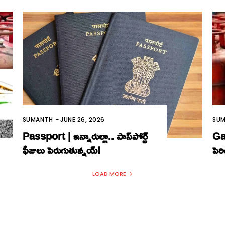
SUMANTH
-
JUNE 26, 2026
SU
Passport | ఇన్నారుల్లా.. పాస్‌పోర్ట్‌
Gas
ఫీజులు పెరుగుతున్న‌య్‌!
పెర
LOAD MORE