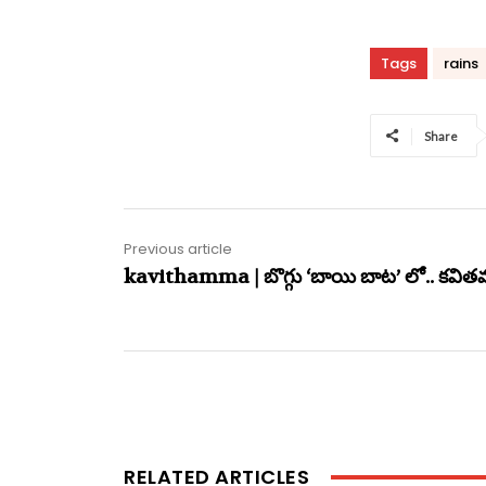
Tags
rains
Share
Previous article
kavithamma | బొగ్గు ‘బాయి బాట’ లో.. కవితమ
RELATED ARTICLES