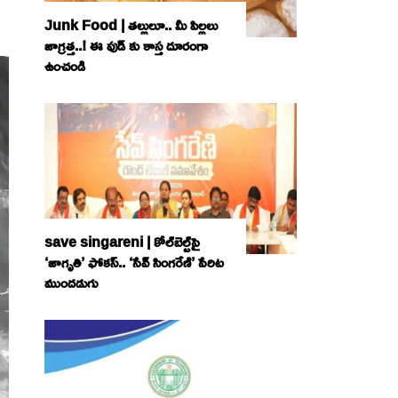
Junk Food | తల్లులూ.. మీ పిల్లలు
జాగ్రత్త..! ఈ ఫుడ్ కు కాస్త దూరంగా
ఉంచండి
save singareni | కోల్‌బెల్ట్‌పై
‘జాగృతి’ ఫోకస్‌.. ‘సేవ్‌ సింగరేణి’ పేరిట
ముందడుగు