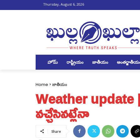
Thursday, August 6, 2026
హోమ్
రాష్ట్రీయం
జాతీయం
అంతర్జాతీయ
Home
జాతీయం
Weather update | చ‌ల్
వ‌చ్చేసిన‌ట్లేనా
Share