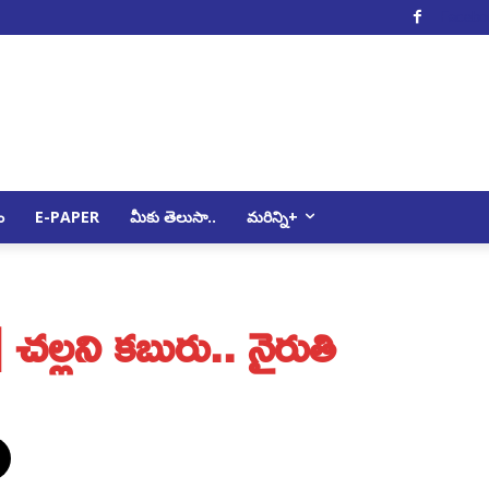
Facebo
ం
E-PAPER
మీకు తెలుసా..
మరిన్ని+
ల‌ని క‌బురు.. నైరుతి