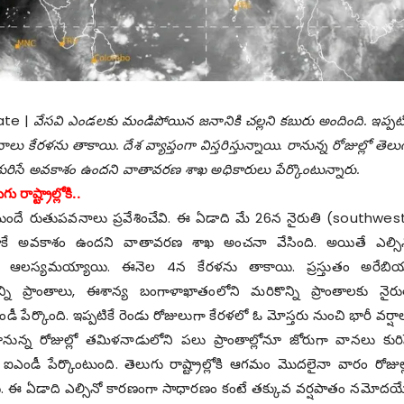
ate |
వేస‌వి ఎండలకు మండిపోయిన జ‌నానికి చ‌ల్ల‌ని కబురు అందింది. ఇప్ప‌టి
లు కేర‌ళ‌ను తాకాయి. దేశ వ్యాప్తంగా విస్త‌రిస్తున్నాయి. రానున్న రోజుల్లో తెలు
ాలు కురిసే అవ‌కాశం ఉంద‌ని వాతావ‌ర‌ణ శాఖ అధికారులు పేర్కొంటున్నారు.
 రాష్ట్రాల్లోకి..
ందే రుతుప‌వ‌నాలు ప్ర‌వేశించేవి. ఈ ఏడాది మే 26న నైరుతి (
southwes
 తాకే అవకాశం ఉందని వాతావరణ శాఖ అంచనా వేసింది. అయితే ఎల్సి
త ఆల‌స్య‌మయ్యాయి. ఈనెల‌ 4న కేరళను తాకాయి. ప్ర‌స్తుతం అరేబి
్ని ప్రాంతాలు, ఈశాన్య బంగాళాఖాతంలోని మ‌రికొన్ని ప్రాంతాలకు నైరు
ఐఎండీ పేర్కొంది. ఇప్ప‌టికే రెండు రోజులుగా కేరళలో ఓ మోస్త‌రు నుంచి భారీ వర్షా
రానున్న రోజుల్లో తమిళనాడులోని ప‌లు ప్రాంతాల్లోనూ జోరుగా వాన‌లు కురి
ఎండీ పేర్కొంటుంది. తెలుగు రాష్ట్రాల్లోకి ఆగ‌మం మొద‌లైనా వారం రోజుల్
ాయి. ఈ ఏడాది ఎల్సినో కార‌ణంగా సాధార‌ణం కంటే త‌క్కువ వ‌ర్ష‌పాతం న‌మోద‌య్