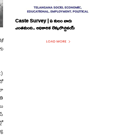
Caste Survey | ఏ కులం వారు
ఎంతమంది.. అధికారిక లెక్కలొచ్చినయ్
కే
LOAD MORE
గు
t)
నో
యా
తి
లు
సే
లో
యే