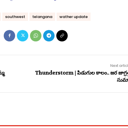
southwest
telangana
wather update
Next artic
్మ
Thunderstorm | పిడుగుల కాలం.. జ‌ర జాగ్ర‌త
సుమ