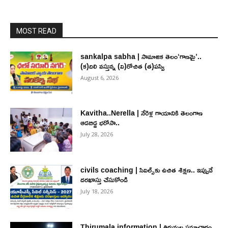
MOST READ
sankalpa sabha | సామాజిక తెలం‘గాణమై’..
(క)దిలి వస్తున్న (వి)రోచిత (త)పస్వి
August 6, 2026
Kavitha..Nerella | నేరెళ్ల గాయానికి తెలంగాణ
ఆడబిడ్డ భరోసా..
July 28, 2026
civils coaching | సివిల్స్‌కు ఉచిత శిక్ష‌ణ.. ఇప్పుడే
ద‌ర‌ఖాస్తు చేసుకోండి
July 18, 2026
Thirumala information | తిరుమల సమాచారం