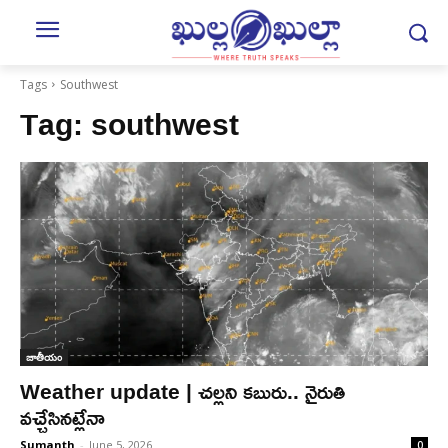
Tags
Southwest
Tag:
southwest
జాతీయం
Weather update | చ‌ల్ల‌ని క‌బురు.. నైరుతి
వ‌చ్చేసిన‌ట్లేనా
Sumanth
-
June 5, 2026
0