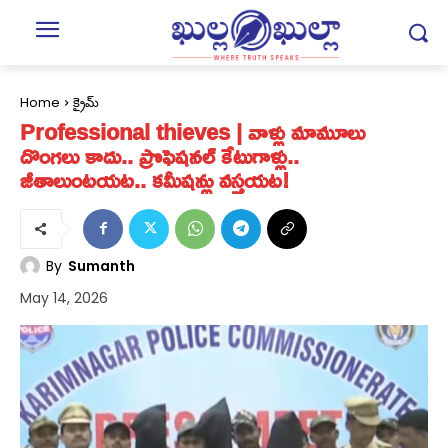
Home
క్రైమ్
Professional thieves | వాళ్లు మామూలు
దొంగ‌లు కాదు.. ప్రొఫెష‌న‌ల్ కేటుగాళ్లు..
జీతాలుంటయ‌ట‌.. క‌మీష‌న్లు వ‌స్తయ‌ట!
By
Sumanth
May 14, 2026