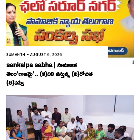
SUMANTH
-
AUGUST 6, 2026
sankalpa sabha | సామాజిక
తెలం‘గాణమై’.. (క)దిలి వస్తున్న (వి)రోచిత
(త)పస్వి