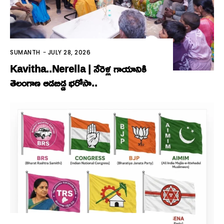
SUMANTH
-
JULY 28, 2026
Kavitha..Nerella | నేరెళ్ల గాయానికి
తెలంగాణ ఆడబిడ్డ భరోసా..