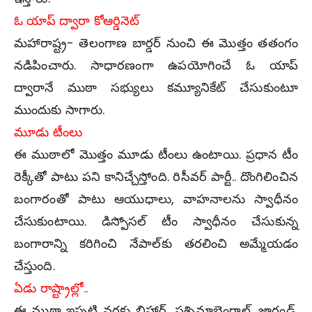
ఓ యాప్ ద్వారా కోఆర్డినెట్
మ‌హారాష్ట్ర- తెలంగాణ బార్డ‌ర్‌ నుంచి ఈ మొత్తం తతంగం
న‌డిపించారు. సాధార‌ణంగా ఉప‌యోగించే ఓ యాప్
ద్వారానే ముఠా సభ్యులు క‌మ్యూనికేట్ చేసుకుంటూ
ముందుకు సాగారు.
మూడు టీంలు
ఈ ముఠాలో మొత్తం మూడు టీంలు ఉంటాయి. ప్రధాన టీం
రెక్కీతో పాటు ప‌ని కానిచ్చేస్తోంది. రిసీవ‌ర్ పార్టీ.. దొంగిలించిన
బంగారంతో పాటు ఆయుధాలు, వాహ‌నాలను స్వాధీనం
చేసుకుంటాయి. డిస్పోస‌ల్ టీం స్వాధీనం చేసుకున్న
బంగారాన్ని క‌రిగించి నేపాల్‌కు త‌ర‌లించి అమ్మేయ‌డం
చేస్తుంది.
ఏడు రాష్ట్రాల్లో..
ఈ ముఠా ఇప్ప‌టి వ‌ర‌కు బిహార్‌, ప‌శ్చిమాబెంగాల్‌, జార్ఖండ్‌,