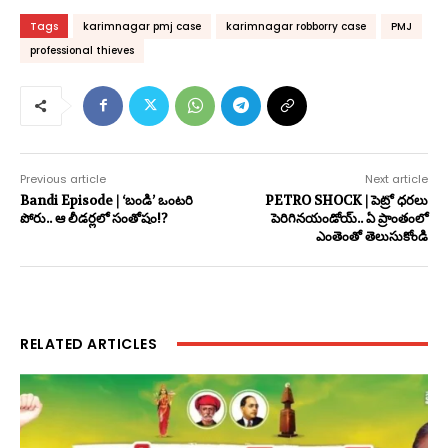
Tags
karimnagar pmj case
karimnagar robborry case
PMJ
professional thieves
Previous article
Next article
Bandi Episode | ‘బండి’ ఒంట‌రి
PETRO SHOCK | పెట్రో ధ‌ర‌లు
పోరు.. ఆ లీడ‌ర్లలో సంతోషం!?
పెరిగిన‌యండోయ్‌.. ఏ ప్రాంతంలో
ఎంతెంతో తెలుసుకోండి
RELATED ARTICLES