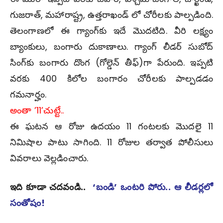
గుజ‌రాత్‌, మ‌హారాష్ట్ర, ఉత్త‌రాఖండ్ లో చోరీల‌కు పాల్ప‌డింది.
తెలంగాణ‌లో ఈ గ్యాంగ్‌కు ఇదే మొద‌టిది. వీరి లక్ష్యం
బ్యాంకులు, బంగారు దుకాణాలు. గ్యాంగ్ లీడ‌ర్ సుబోద్
సింగ్‌కు బంగారు దొంగ (గోల్డెన్ తీఫ్‌)గా పేరుంది. ఇప్ప‌టి
వ‌ర‌కు 400 కిలోల బంగారం చోరీలకు పాల్ప‌డ‌డం
గ‌మ‌నార్హం.
అంతా ’11’చుట్టే..
ఈ ఘ‌ట‌న ఆ రోజు ఉద‌యం 11 గంట‌ల‌కు మొద‌లై 11
నిమిషాల పాటు సాగింది. 11 రోజుల తర్వాత పోలీసులు
వివ‌రాలు వెల్ల‌డించారు.
ఇది కూడా చదవండి..
‘బండి’ ఒంట‌రి పోరు.. ఆ లీడ‌ర్లలో
సంతోషం!