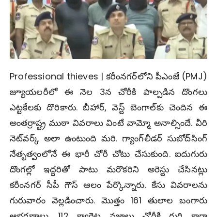
Professional thieves | క‌రీంన‌గ‌ర్‌లోని పీఎంజే (PMJ)
జ్యూయ‌ల‌రీలో ఈ నెల 3న చోరీకి పాల్ప‌డిన దొంగ‌లు
ఎట్ట‌కేల‌కు దొరికారు. బీహార్‌, వెస్ట్ బెంగాల్‌కు చెందిన ఈ
అంత‌ర్రాష్ట్ర ముఠా వివ‌రాలు వింటే వామ్మో అనాల్సిందే. వీరి
నెట్‌వ‌ర్క్ అలా ఉంటుంది మ‌రి. గ్యాంగ్‌లీడ‌ర్‌ సుబోద్‌సింగ్
నేతృత్వంలోనే ఈ భారీ చోరీ చోటు చేసుకుంది. ఐదుగురు
దొంగ‌ల్లో ఇద్ద‌రితో పాటు మ‌రొక‌రిని అరెస్టు చేసిన‌ట్లు
క‌రీంన‌గ‌ర్ సీపీ గౌస్ ఆలం పేర్కొన్నారు. కేసు వివ‌రాల‌ను
గురువారం వెల్ల‌డించారు. మొత్తం 161 తులాల బంగారు
ఆభ‌ర‌ణాలు. 112 క్యారెట్ల వజ్రాలు చోరీకి గురి కాగా