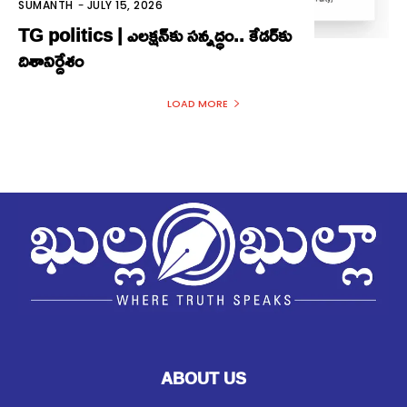
SUMANTH
-
JULY 15, 2026
TG politics | ఎల‌క్షన్‌కు సన్నద్ధం.. కేడ‌ర్‌కు
దిశానిర్దేశం
LOAD MORE
ABOUT US