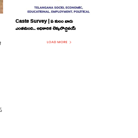
Caste Survey | ఏ కులం వారు
ఎంతమంది.. అధికారిక లెక్కలొచ్చినయ్
LOAD MORE
ి
ం
ు
్‌