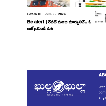
SUMANTH
-
JUNE 30, 2026
Be alert | రేపటి నుంచి మార్పులివే.. ఓ
లుక్కేయండి మ‌రి
AB
With
comm
enga