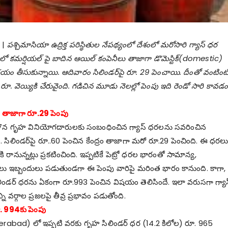
 |
ప‌శ్చిమాసియా ఉద్రిక్త ప‌రిస్థితుల నేప‌థ్యంలో దేశంలో మ‌రోసారి గ్యాస్ ధ‌ర‌
‌లో క‌మర్షియ‌ల్ పై బాదిన ఆయిల్ కంపెనీలు తాజాగా డొమెస్టిక్(domestic)
ణ‌యం తీసుకున్నాయి. ఆదివారం సిలిండ‌ర్‌పై రూ. 29 పెంచాయి. దీంతో వంటింట
ుతం రూ. వెయ్యికి చేరువైంది. గ‌డిచిన మూడు నెల‌ల్లో పెంపు ఇది రెండో సారి కావ‌డ
. తాజాగా రూ.29 పెంపు
న‌ గృహ వినియోగ‌దారుల‌కు సంబంధించిన గ్యాస్ ధ‌ర‌ల‌ను స‌వ‌రించిన
 సిలిండ‌ర్‌పై రూ..60 పెంచిన కేంద్రం తాజాగా మ‌రో రూ.29 పెంచింది. ఈ ధ‌ర‌ల
రానున్న‌ట్లు ప్ర‌క‌టించింది. ఇప్ప‌టికే పెట్రో ధ‌ర‌ల భారంతో సామాన్య‌,
్ర‌జ‌లు ఇబ్బందులు ప‌డుతుండ‌గా ఈ పెంపు వారిపై మ‌రింత భారం కానుంది. కాగా,
ిండ‌ర్ ధ‌రను ఏకంగా రూ.993 పెంచిన విష‌యం తెలిసిందే. ఇలా వ‌రుస‌గా గ్యాస
 వ‌ర్గాల ప్ర‌జ‌ల‌పై తీవ్ర ప్ర‌భావం ప‌డుతోంది.
ూ. 994కు పెంపు
rabad) లో ఇప్ప‌టి వ‌ర‌కు గృహ సిలిండ‌ర్ ధ‌ర (14.2 కిలోల) రూ. 965