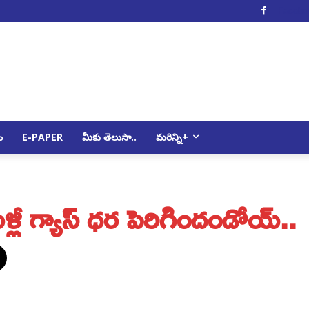
Facebo
ం
E-PAPER
మీకు తెలుసా..
మరిన్ని+
ీ గ్యాస్ ధ‌ర పెరిగిందండోయ్‌..