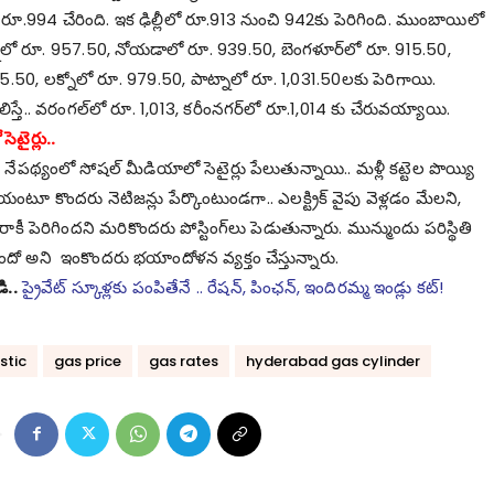
ుతం రూ.994 చేరింది. ఇక ఢిల్లీలో రూ.913 నుంచి 942కు పెరిగింది. ముంబాయిలో
నైలో రూ. 957.50, నోయ‌డాలో రూ. 939.50, బెంగ‌ళూర్‌లో రూ. 915.50,
5.50, ల‌క్నోలో రూ. 979.50, పాట్నాలో రూ. 1,031.50లకు పెరిగాయి.
ిస్తే.. వ‌రంగ‌ల్‌లో రూ. 1,013, క‌రీంన‌గ‌ర్‌లో రూ.1,014 కు చేరువ‌య్యాయి.
ెటైర్లు..
 నేప‌థ్యంలో సోష‌ల్ మీడియాలో సెటైర్లు పేలుతున్నాయి.. మ‌ళ్లీ క‌ట్టెల పొయ్యి
యంటూ కొంద‌రు నెటిజ‌న్లు పేర్కొంటుండ‌గా.. ఎల‌క్ట్రిక్ వైపు వెళ్ల‌డం మేల‌ని,
 గిరాకీ పెరిగింద‌ని మ‌రికొంద‌రు పోస్టింగ్‌లు పెడుతున్నారు. మున్ముందు ప‌రిస్థితి
 అని ఇంకొంద‌రు భ‌యాందోళ‌న వ్య‌క్తం చేస్తున్నారు.
ి..
ప్రైవేట్ స్కూళ్ల‌కు పంపితేనే .. రేష‌న్‌, పింఛ‌న్‌, ఇందిర‌మ్మ ఇండ్లు క‌ట్‌!
stic
gas price
gas rates
hyderabad gas cylinder