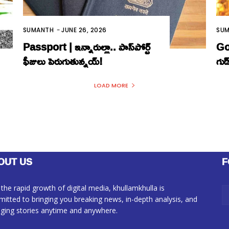
SUMANTH
-
JUNE 26, 2026
SU
Passport | ఇన్నారుల్లా.. పాస్‌పోర్ట్‌
Gol
ఫీజులు పెరుగుతున్న‌య్‌!
గుడ
LOAD MORE
OUT US
F
 the rapid growth of digital media, khullamkhulla is
itted to bringing you breaking news, in-depth analysis, and
ging stories anytime and anywhere.