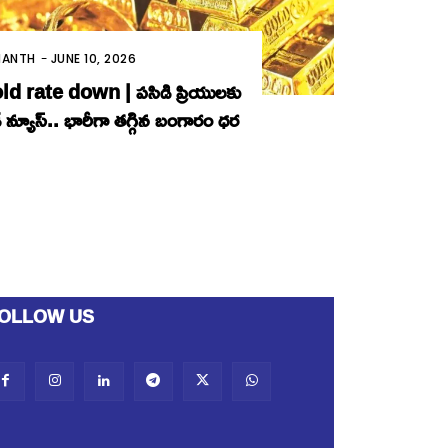
MANTH
-
JUNE 10, 2026
d rate down | ప‌సిడి ప్రియుల‌కు
్ న్యూస్‌.. భారీగా త‌గ్గిన బంగారం ధ‌ర‌
OLLOW US