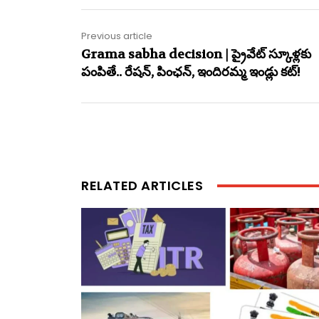
Previous article
Grama sabha decision | ప్రైవేట్ స్కూళ్ల‌కు
పంపితే.. రేష‌న్‌, పింఛ‌న్‌, ఇందిర‌మ్మ ఇండ్లు క‌ట్‌!
RELATED ARTICLES