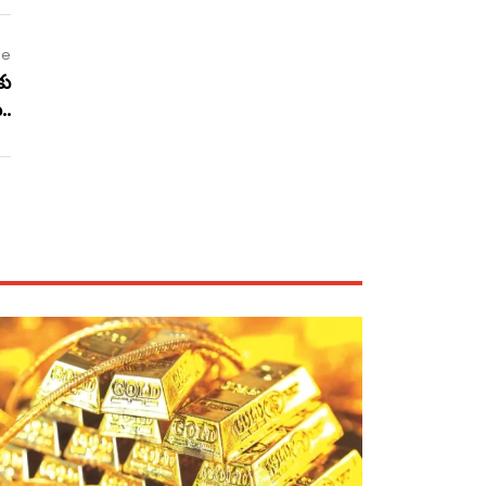
le
కు
..