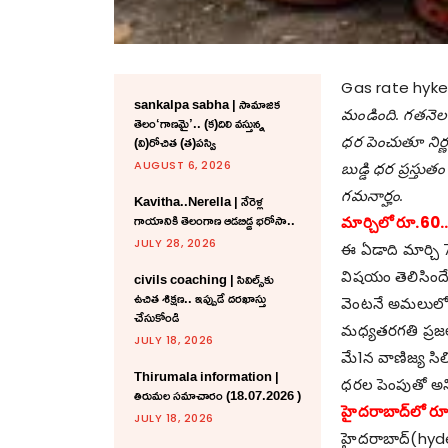
Gas rate hyke
sankalpa sabha | సామాజిక
మండింది. గ‌త‌నెల
తెలం‘గాణమై’.. (క)దిలి వస్తున్న
(వి)రోచిత (త)పస్వి
ధ‌ర పెంచుతూ నిర్
AUGUST 6, 2026
బుడ్డి ధ‌ర ప్ర‌స్త
గ‌మ‌నార్హం.
Kavitha..Nerella | నేరెళ్ల
గాయానికి తెలంగాణ ఆడబిడ్డ భరోసా..
మార్చిలో రూ.60.
JULY 28, 2026
ఈ ఏడాది మార్చి 7
విష‌యం తెలిసిందే.
civils coaching | సివిల్స్‌కు
ఉచిత శిక్ష‌ణ.. ఇప్పుడే ద‌ర‌ఖాస్తు
వెంట‌నే అమ‌లులోకి 
చేసుకోండి
మ‌ధ్య‌త‌ర‌గ‌తి ప
JULY 18, 2026
మే1న వాణిజ్య సిల
Thirumala information |
ధ‌ర‌ల పెంపుతో అన్ని
తిరుమల సమాచారం (18.07.2026 )
హైద‌రాబాద్‌లో ర
JULY 18, 2026
హైద‌రాబాద్‌(hyde