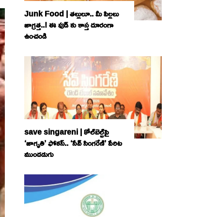
Junk Food | తల్లులూ.. మీ పిల్లలు
జాగ్రత్త..! ఈ ఫుడ్ కు కాస్త దూరంగా
ఉంచండి
save singareni | కోల్‌బెల్ట్‌పై
‘జాగృతి’ ఫోకస్‌.. ‘సేవ్‌ సింగరేణి’ పేరిట
ముందడుగు