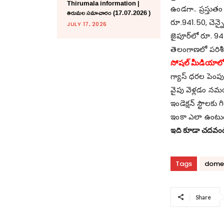
Thirumala information |
ఉండ‌గా.. ప్ర‌స్త
తిరుమల సమాచారం (17.07.2026 )
రూ.941.50, చెన్
JULY 17, 2026
జైపూర్‌లో రూ. 94
తెలంగాణ‌లో ప‌రిశీల
సోష‌ల్ మీడియాలో స
గ్యాస్ ధ‌ర‌ల పెంపు
వైపు వెళ్ల‌డం న‌మ‌
ఇండెక్ష‌న్ స్టౌల‌కు
ఇంకా ఎలా ఉంటుందో
ఇది కూడా చ‌ద‌వండ
Tags
dome
Share