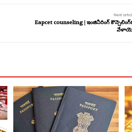
Next artic
Eapcet counseling | ఇంజినీరింగ్ కౌన్సెలింగ్‌
వేళాయె