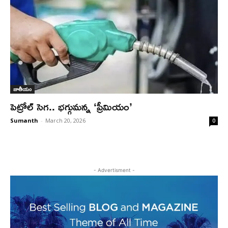
జాతీయం
పెట్రోల్ సెగ.. భగ్గుమన్న ‘ప్రీమియం’
Sumanth
-
March 20, 2026
0
- Advertisment -