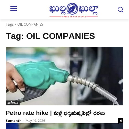
Tags
OIL COMPANIES
Tag:
OIL COMPANIES
జాతీయం
Petro rate hike | మ‌ళ్లీ భ‌గ్గుమ‌న్న‌పెట్రో ధ‌ర‌లు
Sumanth
-
May 19, 2026
0