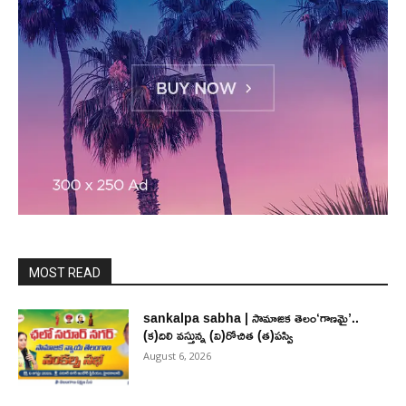
MOST READ
sankalpa sabha | సామాజిక తెలం‘గాణమై’..
(క)దిలి వస్తున్న (వి)రోచిత (త)పస్వి
August 6, 2026