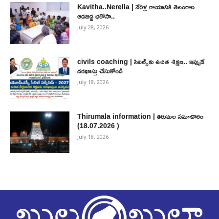
Kavitha..Nerella | నేరెళ్ల గాయానికి తెలంగాణ
ఆడబిడ్డ భరోసా..
July 28, 2026
civils coaching | సివిల్స్‌కు ఉచిత శిక్ష‌ణ.. ఇప్పుడే
ద‌ర‌ఖాస్తు చేసుకోండి
July 18, 2026
Thirumala information | తిరుమల సమాచారం
(18.07.2026 )
July 18, 2026