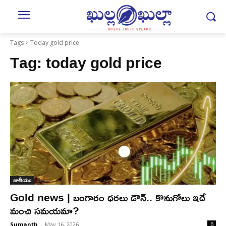
Tags
Today gold price
Tag:
today gold price
జాతీయం
Gold news | బంగారం ధ‌రలు డౌన్‌.. కొనుగోలు ఇదే
మంచి స‌మ‌య‌మా?
Sumanth
-
May 16, 2026
0