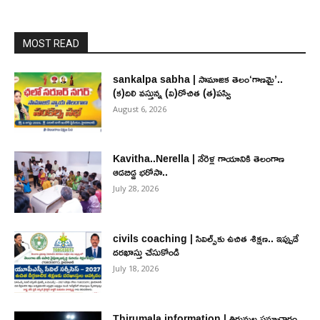
MOST READ
sankalpa sabha | సామాజిక తెలం‘గాణమై’..
(క)దిలి వస్తున్న (వి)రోచిత (త)పస్వి
August 6, 2026
Kavitha..Nerella | నేరెళ్ల గాయానికి తెలంగాణ
ఆడబిడ్డ భరోసా..
July 28, 2026
civils coaching | సివిల్స్‌కు ఉచిత శిక్ష‌ణ.. ఇప్పుడే
ద‌ర‌ఖాస్తు చేసుకోండి
July 18, 2026
Thirumala information | తిరుమల సమాచారం