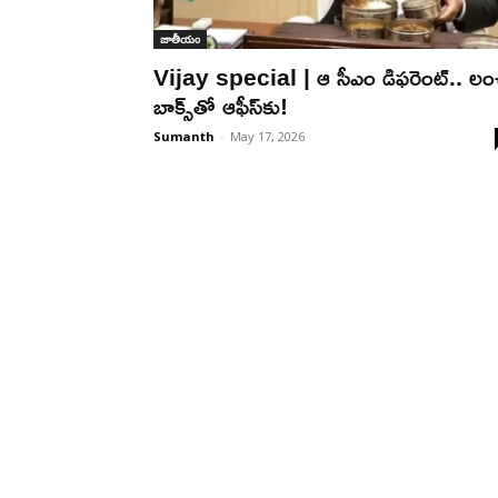
జాతీయం
Vijay special | ఆ సీఎం డిఫ‌రెంట్‌.. లం
బాక్స్‌తో ఆఫీస్‌కు!
Sumanth
-
May 17, 2026