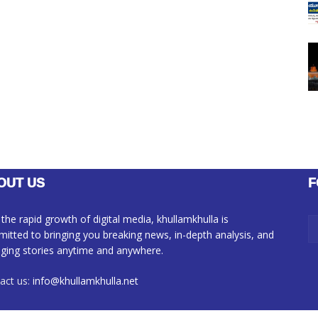
OUT US
F
 the rapid growth of digital media, khullamkhulla is
itted to bringing you breaking news, in-depth analysis, and
ging stories anytime and anywhere.
act us:
info@khullamkhulla.net