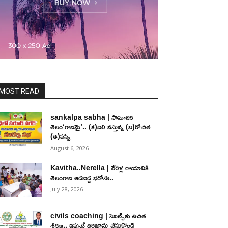
MOST READ
sankalpa sabha | సామాజిక
తెలం‘గాణమై’.. (క)దిలి వస్తున్న (వి)రోచిత
(త)పస్వి
August 6, 2026
Kavitha..Nerella | నేరెళ్ల గాయానికి
తెలంగాణ ఆడబిడ్డ భరోసా..
July 28, 2026
civils coaching | సివిల్స్‌కు ఉచిత
శిక్ష‌ణ.. ఇప్పుడే ద‌ర‌ఖాస్తు చేసుకోండి