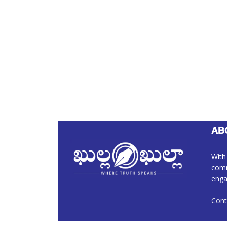
AB
With
comm
enga
Cont