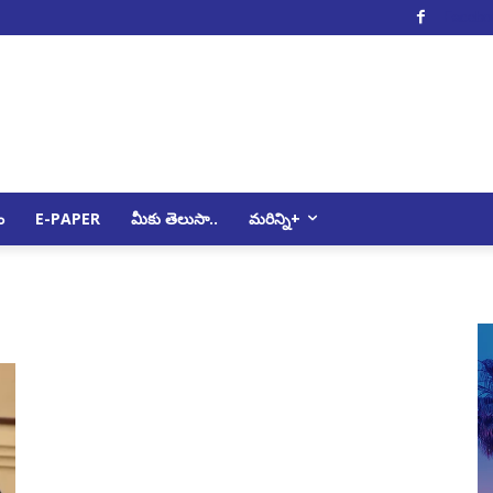
Facebo
ం
E-PAPER
మీకు తెలుసా..
మరిన్ని+