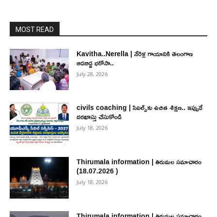
MOST READ
Kavitha..Nerella | నేరెళ్ల గాయానికి తెలంగాణ
ఆడబిడ్డ భరోసా..
July 28, 2026
civils coaching | సివిల్స్‌కు ఉచిత శిక్ష‌ణ.. ఇప్పుడే
ద‌ర‌ఖాస్తు చేసుకోండి
July 18, 2026
Thirumala information | తిరుమల సమాచారం
(18.07.2026 )
July 18, 2026
Thirumala information | తిరుమల సమాచారం