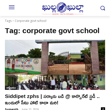
Tags
Corporate govt school
Tag:
corporate govt school
రాష్ట్రీయం
Siddipet zphs | స‌ర్కారు బడి @ కార్పొరేట్ స్ట‌డీ ..
ఇందులో సీటు హాట్ కాదా మ‌రి!
Sumanth
-
June 11, 2026
0