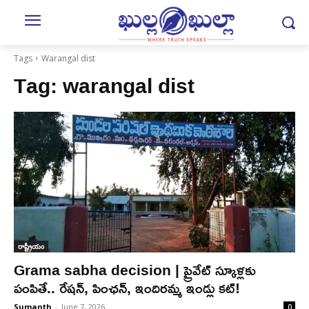
Tags
Warangal dist
Tag:
warangal dist
రాష్ట్రీయం
Grama sabha decision | ప్రైవేట్ స్కూళ్ల‌కు
పంపితే.. రేష‌న్‌, పింఛ‌న్‌, ఇందిర‌మ్మ ఇండ్లు క‌ట్‌!
Sumanth
-
June 7, 2026
0