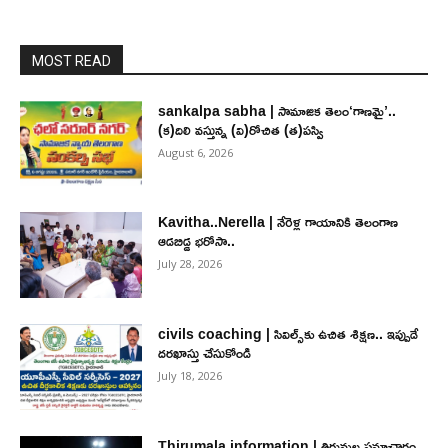
MOST READ
sankalpa sabha | సామాజిక తెలం‘గాణమై’..
(క)దిలి వస్తున్న (వి)రోచిత (త)పస్వి
August 6, 2026
Kavitha..Nerella | నేరెళ్ల గాయానికి తెలంగాణ
ఆడబిడ్డ భరోసా..
July 28, 2026
civils coaching | సివిల్స్‌కు ఉచిత శిక్ష‌ణ.. ఇప్పుడే
ద‌ర‌ఖాస్తు చేసుకోండి
July 18, 2026
Thirumala information | తిరుమల సమాచారం