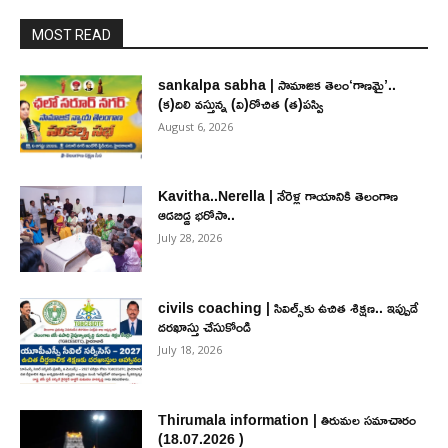
MOST READ
sankalpa sabha | సామాజిక తెలం‘గాణమై’..
(క)దిలి వస్తున్న (వి)రోచిత (త)పస్వి
August 6, 2026
Kavitha..Nerella | నేరెళ్ల గాయానికి తెలంగాణ
ఆడబిడ్డ భరోసా..
July 28, 2026
civils coaching | సివిల్స్‌కు ఉచిత శిక్ష‌ణ.. ఇప్పుడే
ద‌ర‌ఖాస్తు చేసుకోండి
July 18, 2026
Thirumala information | తిరుమల సమాచారం
(18.07.2026 )