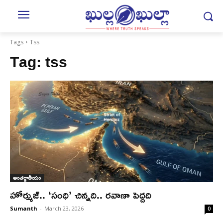
Tags
Tss
Tag:
tss
అంతర్జాతీయం
హోర్ముజ్.. ‘సంధి’ చిన్నది.. రవాణా పెద్దది
Sumanth
-
March 23, 2026
0