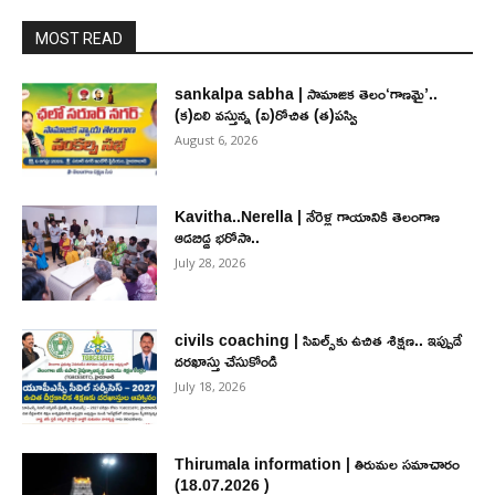
MOST READ
sankalpa sabha | సామాజిక తెలం‘గాణమై’..
(క)దిలి వస్తున్న (వి)రోచిత (త)పస్వి
August 6, 2026
Kavitha..Nerella | నేరెళ్ల గాయానికి తెలంగాణ
ఆడబిడ్డ భరోసా..
July 28, 2026
civils coaching | సివిల్స్‌కు ఉచిత శిక్ష‌ణ.. ఇప్పుడే
ద‌ర‌ఖాస్తు చేసుకోండి
July 18, 2026
Thirumala information | తిరుమల సమాచారం
(18.07.2026 )