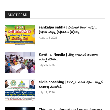
MOST READ
sankalpa sabha | సామాజిక తెలం‘గాణమై’..
(క)దిలి వస్తున్న (వి)రోచిత (త)పస్వి
August 6, 2026
Kavitha..Nerella | నేరెళ్ల గాయానికి తెలంగాణ
ఆడబిడ్డ భరోసా..
July 28, 2026
civils coaching | సివిల్స్‌కు ఉచిత శిక్ష‌ణ.. ఇప్పుడే
ద‌ర‌ఖాస్తు చేసుకోండి
July 18, 2026
Thirumala information | తిరుమల సమాచారం