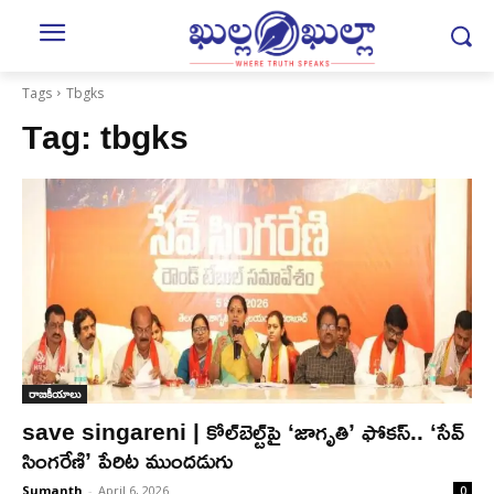
Tags
Tbgks
Tag:
tbgks
రాజకీయాలు
save singareni | కోల్‌బెల్ట్‌పై ‘జాగృతి’ ఫోకస్‌.. ‘సేవ్‌
సింగరేణి’ పేరిట ముందడుగు
Sumanth
-
April 6, 2026
0