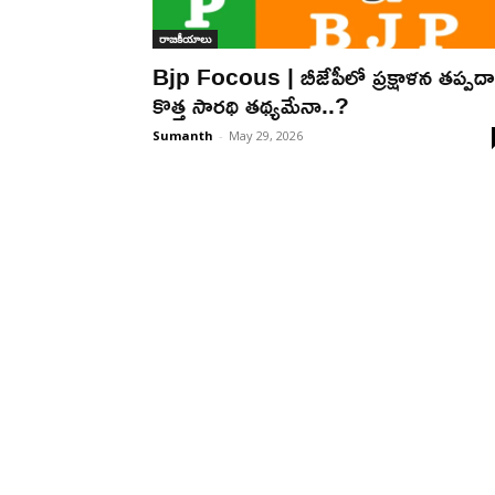
రాజకీయాలు
Bjp Focous | బీజేపీలో ప్ర‌క్షాళ‌న త‌ప్ప‌దా
కొత్త సార‌థి త‌థ్య‌మేనా..?
Sumanth
-
May 29, 2026