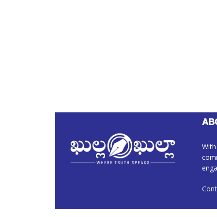
AB
With
comm
enga
Cont