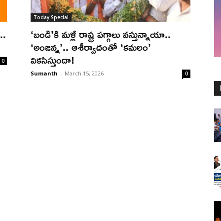
Today Special
..
‘బండి’కి మళ్లీ రాష్ట్ర పగ్గాలు వస్తున్నాయా..
‘అంజన్న’.. ఆశీర్వాదంతో ‘కమలం’
వికసిస్తుందా!
0
Sumanth
-
March 15, 2026
0