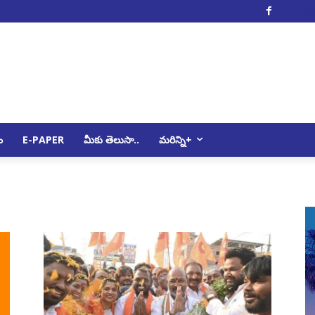
Facebo
ం
E-PAPER
మీకు తెలుసా..
మరిన్ని+