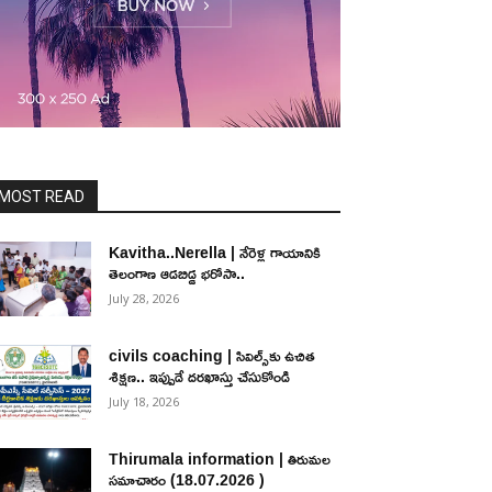
MOST READ
Kavitha..Nerella | నేరెళ్ల గాయానికి
తెలంగాణ ఆడబిడ్డ భరోసా..
July 28, 2026
civils coaching | సివిల్స్‌కు ఉచిత
శిక్ష‌ణ.. ఇప్పుడే ద‌ర‌ఖాస్తు చేసుకోండి
July 18, 2026
Thirumala information | తిరుమల
సమాచారం (18.07.2026 )