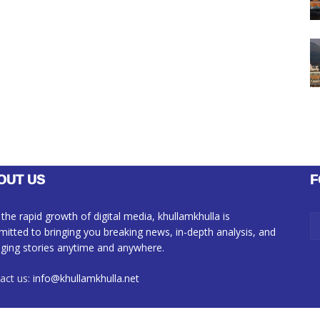
OUT US
F
 the rapid growth of digital media, khullamkhulla is
itted to bringing you breaking news, in-depth analysis, and
ging stories anytime and anywhere.
act us:
info@khullamkhulla.net