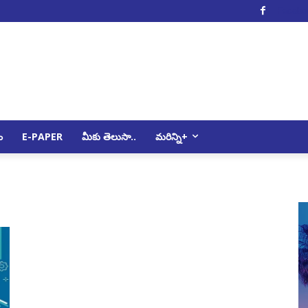
Facebo
ం
E-PAPER
మీకు తెలుసా..
మరిన్ని+