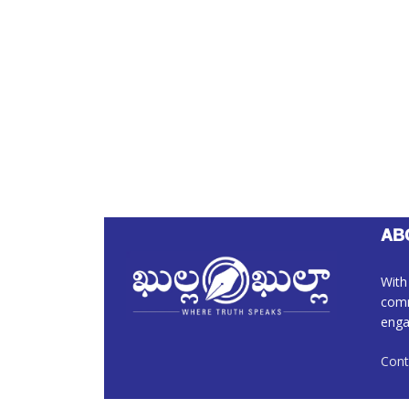
AB
With
comm
enga
Cont