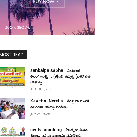
MOST READ
sankalpa sabha | సామాజిక
తెలం‘గాణమై’.. (క)దిలి వస్తున్న (వి)రోచిత
(త)పస్వి
August 6, 2026
Kavitha..Nerella | నేరెళ్ల గాయానికి
తెలంగాణ ఆడబిడ్డ భరోసా..
July 28, 2026
civils coaching | సివిల్స్‌కు ఉచిత
శిక్ష‌ణ.. ఇప్పుడే ద‌ర‌ఖాస్తు చేసుకోండి