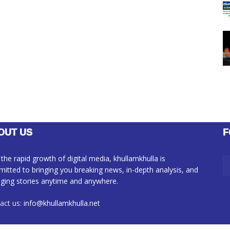
OUT US
F
 the rapid growth of digital media, khullamkhulla is
itted to bringing you breaking news, in-depth analysis, and
ging stories anytime and anywhere.
act us:
info@khullamkhulla.net