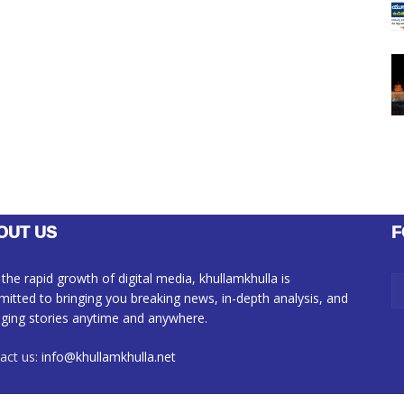
OUT US
F
 the rapid growth of digital media, khullamkhulla is
itted to bringing you breaking news, in-depth analysis, and
ging stories anytime and anywhere.
act us:
info@khullamkhulla.net