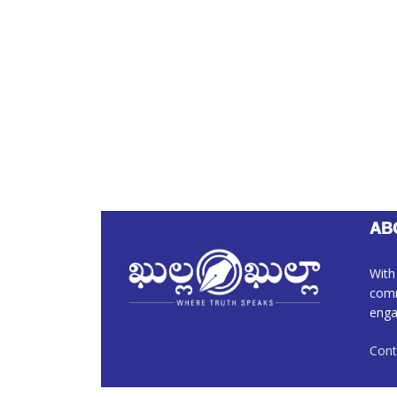
AB
With
comm
enga
Cont