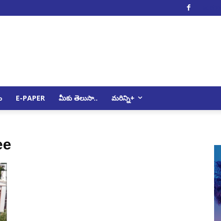
Facebo
ం
E-PAPER
మీకు తెలుసా..
మరిన్ని+
ee