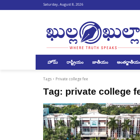
Saturday, August 8, 2026
హోమ్
రాష్ట్రీయం
జాతీయం
అంతర్జాతీయ
Tags
Private college fee
Tag:
private college f