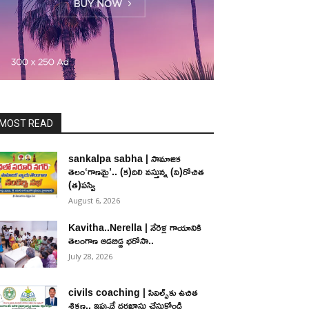
MOST READ
sankalpa sabha | సామాజిక
తెలం‘గాణమై’.. (క)దిలి వస్తున్న (వి)రోచిత
(త)పస్వి
August 6, 2026
Kavitha..Nerella | నేరెళ్ల గాయానికి
తెలంగాణ ఆడబిడ్డ భరోసా..
July 28, 2026
civils coaching | సివిల్స్‌కు ఉచిత
శిక్ష‌ణ.. ఇప్పుడే ద‌ర‌ఖాస్తు చేసుకోండి