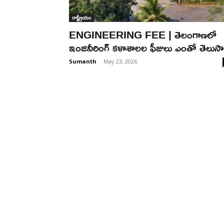
రాష్ట్రీయం
ENGINEERING FEE | తెలంగాణ‌లో
ఇంజినీరింగ్ క‌ళాశాల‌ల ఫీజులు ఎంతో తెలుసా
Sumanth
-
May 23, 2026