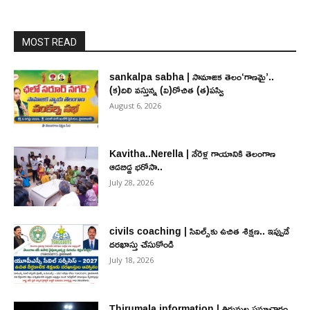
MOST READ
sankalpa sabha | సామాజిక తెలం‘గాణమై’..
(క)దిలి వస్తున్న (వి)రోచిత (త)పస్వి
August 6, 2026
Kavitha..Nerella | నేరెళ్ల గాయానికి తెలంగాణ
ఆడబిడ్డ భరోసా..
July 28, 2026
civils coaching | సివిల్స్‌కు ఉచిత శిక్ష‌ణ.. ఇప్పుడే
ద‌ర‌ఖాస్తు చేసుకోండి
July 18, 2026
Thirumala information | తిరుమల సమాచారం