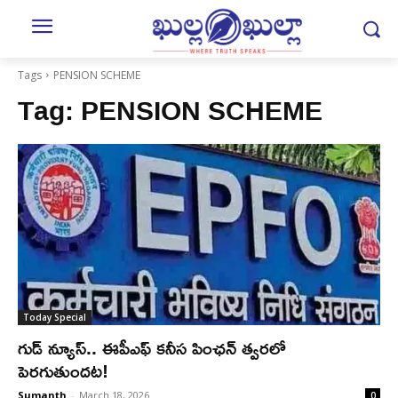
Tags
PENSION SCHEME
Tag:
PENSION SCHEME
Today Special
గుడ్‌ న్యూస్‌.. ఈపీఎఫ్ కనీస పింఛన్‌ త్వరలో
పెరగుతుందట!
Sumanth
-
March 18, 2026
0