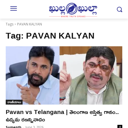
Tags
PAVAN KALYAN
Tag:
PAVAN KALYAN
రాజకీయాలు
Pavan vs Telangana | తెలంగాణ అస్తిత్వ గానం..
ఉద్యమ రణన్నినాదం
Sumanth
-
June 3, 2026
0