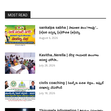
MOST READ
sankalpa sabha | సామాజిక తెలం‘గాణమై’..
(క)దిలి వస్తున్న (వి)రోచిత (త)పస్వి
August 6, 2026
Kavitha..Nerella | నేరెళ్ల గాయానికి తెలంగాణ
ఆడబిడ్డ భరోసా..
July 28, 2026
civils coaching | సివిల్స్‌కు ఉచిత శిక్ష‌ణ.. ఇప్పుడే
ద‌ర‌ఖాస్తు చేసుకోండి
July 18, 2026
Thirumala information | తిరుమల సమాచారం