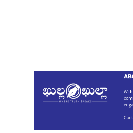
AB
With
comm
enga
Cont