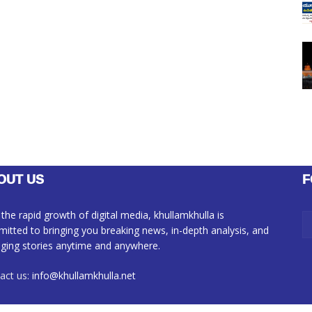
OUT US
F
 the rapid growth of digital media, khullamkhulla is
itted to bringing you breaking news, in-depth analysis, and
ging stories anytime and anywhere.
act us:
info@khullamkhulla.net