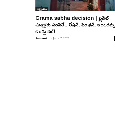
రాష్ట్రీయం
Grama sabha decision | ప్రైవేట్
స్కూళ్ల‌కు పంపితే.. రేష‌న్‌, పింఛ‌న్‌, ఇందిర‌మ్మ
ఇండ్లు క‌ట్‌!
Sumanth
-
June 7, 2026