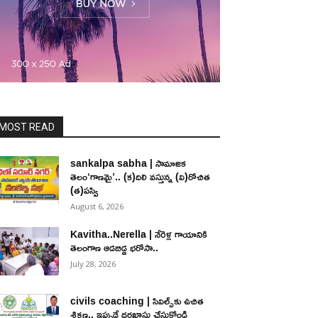
MOST READ
sankalpa sabha | సామాజిక
తెలం‘గాణమై’.. (క)దిలి వస్తున్న (వి)రోచిత
(త)పస్వి
August 6, 2026
Kavitha..Nerella | నేరెళ్ల గాయానికి
తెలంగాణ ఆడబిడ్డ భరోసా..
July 28, 2026
civils coaching | సివిల్స్‌కు ఉచిత
శిక్ష‌ణ.. ఇప్పుడే ద‌ర‌ఖాస్తు చేసుకోండి