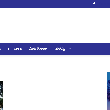
Facebo
ం
E-PAPER
మీకు తెలుసా..
మరిన్ని+