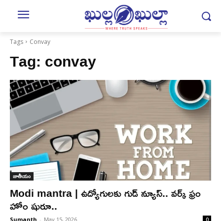
Tags
Convay
Tag:
convay
జాతీయం
Modi mantra | ఉద్యోగులకు గుడ్ న్యూస్.. వర్క్ ఫ్రం
హోం షురూ..
Sumanth
-
May 15, 2026
0