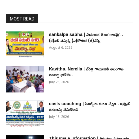
MOST READ
sankalpa sabha | సామాజిక తెలం‘గాణమై’..
(క)దిలి వస్తున్న (వి)రోచిత (త)పస్వి
August 6, 2026
Kavitha..Nerella | నేరెళ్ల గాయానికి తెలంగాణ
ఆడబిడ్డ భరోసా..
July 28, 2026
civils coaching | సివిల్స్‌కు ఉచిత శిక్ష‌ణ.. ఇప్పుడే
ద‌ర‌ఖాస్తు చేసుకోండి
July 18, 2026
Thirumala information | తిరుమల సమాచారం