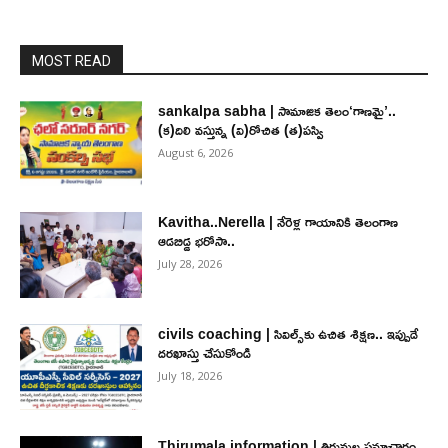
MOST READ
sankalpa sabha | సామాజిక తెలం‘గాణమై’..
(క)దిలి వస్తున్న (వి)రోచిత (త)పస్వి
August 6, 2026
Kavitha..Nerella | నేరెళ్ల గాయానికి తెలంగాణ
ఆడబిడ్డ భరోసా..
July 28, 2026
civils coaching | సివిల్స్‌కు ఉచిత శిక్ష‌ణ.. ఇప్పుడే
ద‌ర‌ఖాస్తు చేసుకోండి
July 18, 2026
Thirumala information | తిరుమల సమాచారం