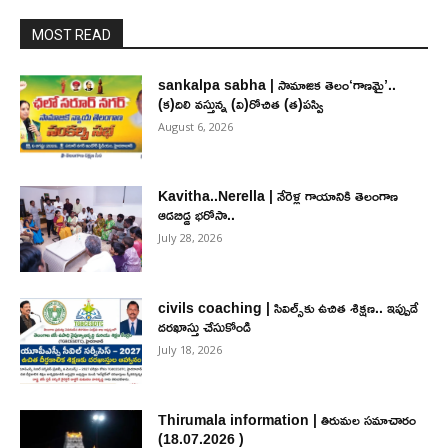
MOST READ
sankalpa sabha | సామాజిక తెలం‘గాణమై’..
(క)దిలి వస్తున్న (వి)రోచిత (త)పస్వి
August 6, 2026
Kavitha..Nerella | నేరెళ్ల గాయానికి తెలంగాణ
ఆడబిడ్డ భరోసా..
July 28, 2026
civils coaching | సివిల్స్‌కు ఉచిత శిక్ష‌ణ.. ఇప్పుడే
ద‌ర‌ఖాస్తు చేసుకోండి
July 18, 2026
Thirumala information | తిరుమల సమాచారం
(18.07.2026 )