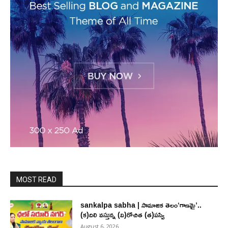
MOST READ
sankalpa sabha | సామాజిక తెలం‘గాణమై’..
(క)దిలి వస్తున్న (వి)రోచిత (త)పస్వి
August 6, 2026