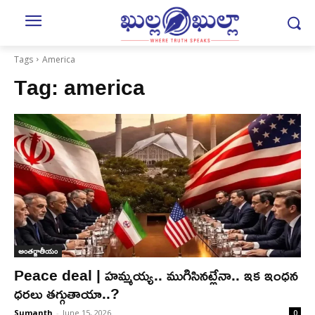
Tags
America
Tag:
america
అంతర్జాతీయం
Peace deal | హ‌మ్మ‌య్య‌.. ముగిసిన‌ట్లేనా.. ఇక ఇంధ‌న
ధ‌ర‌లు త‌గ్గుతాయా..?
Sumanth
-
June 15, 2026
0