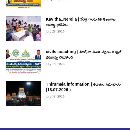
Kavitha..Nerella | నేరెళ్ల గాయానికి తెలంగాణ
ఆడబిడ్డ భరోసా..
July 28, 2026
civils coaching | సివిల్స్‌కు ఉచిత శిక్ష‌ణ.. ఇప్పుడే
ద‌ర‌ఖాస్తు చేసుకోండి
July 18, 2026
Thirumala information | తిరుమల సమాచారం
(18.07.2026 )
July 18, 2026