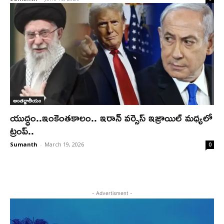
అంతర్జాతీయం
యుద్ధం..ఇంకెంతకాలం.. ఇరాన్ వర్సెస్ ఇజ్రాయిల్ మధ్యలో
ట్రంప్..
Sumanth
-
March 19, 2026
0
- Advertisment -