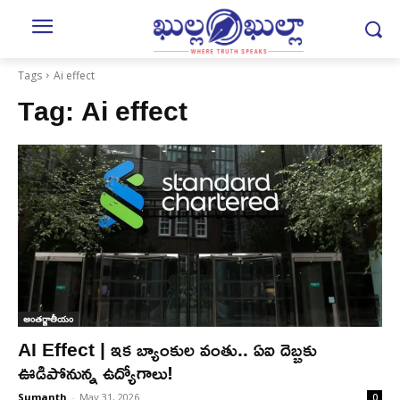
Tags
Ai effect
Tag:
Ai effect
అంతర్జాతీయం
AI Effect | ఇక బ్యాంకుల వంతు.. ఏఐ దెబ్బకు
ఊడిపోనున్న ఉద్యోగాలు!
Sumanth
-
May 31, 2026
0