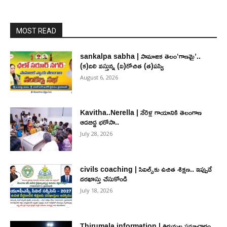
MOST READ
sankalpa sabha | సామాజిక తెలం‘గాణమై’..
(క)దిలి వస్తున్న (వి)రోచిత (త)పస్వి
August 6, 2026
Kavitha..Nerella | నేరెళ్ల గాయానికి తెలంగాణ
ఆడబిడ్డ భరోసా..
July 28, 2026
civils coaching | సివిల్స్‌కు ఉచిత శిక్ష‌ణ.. ఇప్పుడే
ద‌ర‌ఖాస్తు చేసుకోండి
July 18, 2026
Thirumala information | తిరుమల సమాచారం