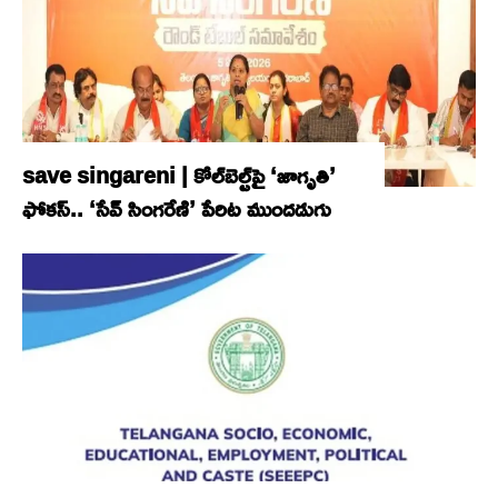
save singareni | కోల్‌బెల్ట్‌పై ‘జాగృతి’
ఫోకస్‌.. ‘సేవ్‌ సింగరేణి’ పేరిట ముందడుగు