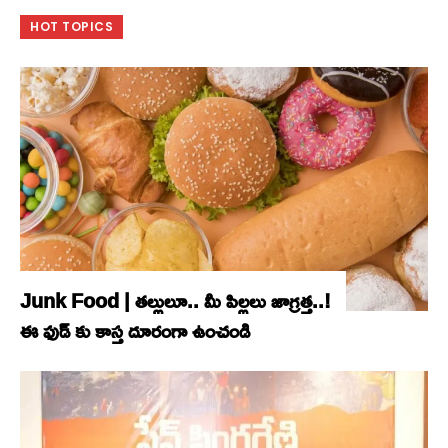
HOT TOPICS
Junk Food | తల్లులూ.. మీ పిల్లలు జాగ్రత్త..!
ఈ ఫుడ్ కు కాస్త దూరంగా ఉంచండి