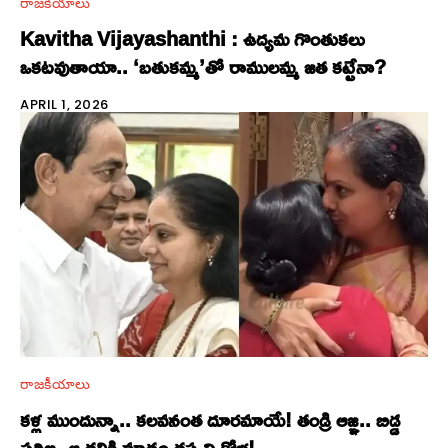
రాజకీయాలు
Kavitha Vijayashanthi : ఉద్యమ గొంతుకలు
ఒకటవుతాయా.. ‘బతుకమ్మ’తో రాములమ్మ జత కట్టేనా?
APRIL 1, 2026
రాజకీయాలు
కళ్ల ముందున్నా.. కలవనంత దూరమాయే! తండ్రి ఆజ్ఞ.. బిడ్డ
ప్రతిజ్ఞ..ఆ తల్లికి మాత్రం తప్పని క్షోభ!