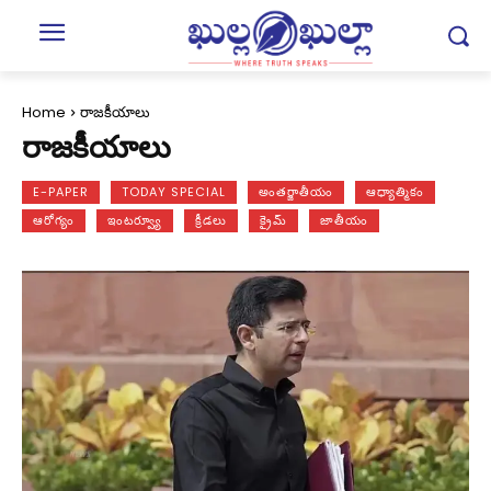
Home
రాజకీయాలు
రాజకీయాలు
E-PAPER
TODAY SPECIAL
అంతర్జాతీయం
ఆధ్యాత్మికం
ఆరోగ్యం
ఇంటర్వ్యూ
క్రీడలు
క్రైమ్
జాతీయం