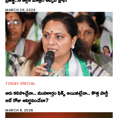
MARCH 29, 2026
TODAY SPECIAL
ఆరు కలిసొచ్చేనా.. ముహూర్తం ఫిక్స్ అయినట్లేనా.. కొత్త పార్టీ
అదే రోజు ఆవిర్భవించేనా?
MARCH 8, 2026