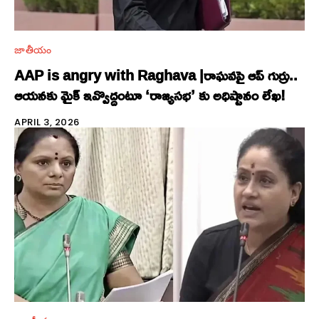
జాతీయం
AAP is angry with Raghava |రాఘవపై ఆప్ గుర్రు..
ఆయ‌న‌కు మైక్ ఇవ్వొద్దంటూ ‘రాజ్య‌స‌భ’ కు అధిష్టానం లేఖ‌!
APRIL 3, 2026