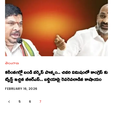
తెలంగాణ
కరీంనగర్లో బండి వర్సెస్ పొన్నం.. చివరి నిమిషంలో కాంగ్రెస్ కు
ట్విస్ట్ ఇచ్చిన బీఆర్ఎస్.. బల్దియాపై రెపరెపలాడిన కాషాయం
FEBRUARY 16, 2026
5
6
7